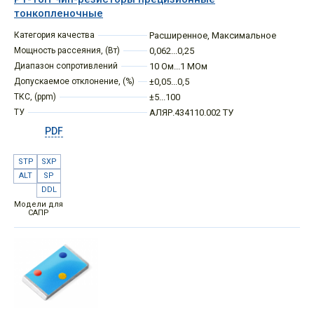
тонкопленочные
Категория качества
Расширенное
,
Максимальное
Мощность рассеяния, (Вт)
0,062...0,25
Диапазон сопротивлений
10 Ом...1 МОм
Допускаемое отклонение, (%)
±0,05...0,5
ТКС, (ppm)
±5...100
ТУ
АЛЯР.434110.002 ТУ
PDF
STP
SXP
ALT
SP
DDL
Модели для
САПР