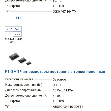
Допускаемое отклонение, (%)
±0,1...1
ТКС, (ppm)
±5...150
ТУ
ОЖ0.467.164 ТУ
PDF
STP
ALT
DDL
Модели для
САПР
Р1-8МП Чип-резисторы постоянные тонкопленочные
Категория качества
Базовое
Мощность рассеяния, (Вт)
0,1...1
Диапазон сопротивлений
10 Ом...1 МОм
Допускаемое отклонение, (%)
±0,05...1
ТКС, (ppm)
±5...100
ТУ
АБШК.434110.009 ТУ