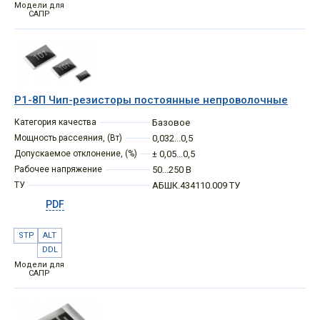
Модели для
САПР
Р1-8П Чип-резисторы постоянные непроволочные
Категория качества
Базовое
Мощность рассеяния, (Вт)
0,032...0,5
Допускаемое отклонение, (%)
± 0,05...0,5
Рабочее напряжение
50...250 В
ТУ
АБШК.434110.009 ТУ
PDF
STP
ALT
DDL
Модели для
САПР