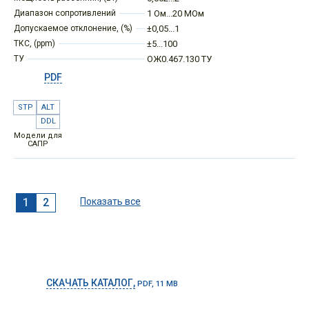
Диапазон сопротивлений
1 Ом...20 МОм
Допускаемое отклонение, (%)
±0,05...1
ТКС, (ppm)
±5...100
ТУ
ОЖ0.467.130 ТУ
PDF
STP
ALT
DDL
Модели для
САПР
1
2
Показать все
СКАЧАТЬ КАТАЛОГ,
PDF, 11 MB