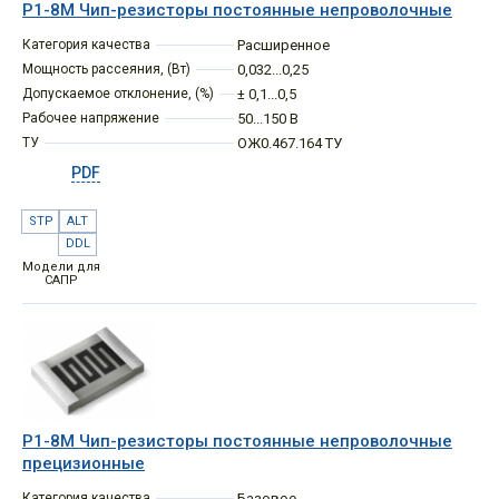
Р1-8М Чип-резисторы постоянные непроволочные
Категория качества
Расширенное
Мощность рассеяния, (Вт)
0,032...0,25
Допускаемое отклонение, (%)
± 0,1...0,5
Рабочее напряжение
50...150 В
ТУ
ОЖ0.467.164 ТУ
PDF
STP
ALT
DDL
Модели для
САПР
Р1-8М Чип-резисторы постоянные непроволочные
прецизионные
Категория качества
Базовое