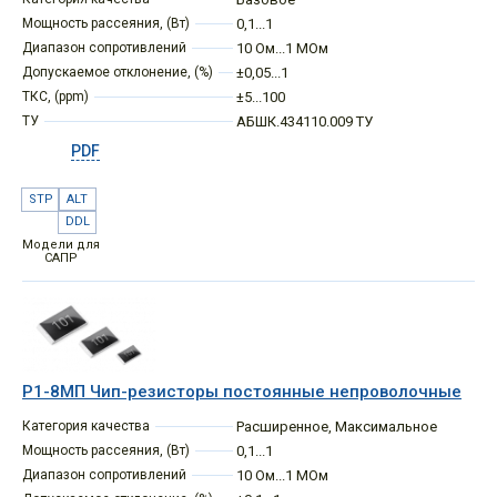
Мощность рассеяния, (Вт)
0,1...1
Диапазон сопротивлений
10 Ом...1 МОм
Допускаемое отклонение, (%)
±0,05...1
ТКС, (ppm)
±5...100
ТУ
АБШК.434110.009 ТУ
PDF
STP
ALT
DDL
Модели для
САПР
Р1-8МП Чип-резисторы постоянные непроволочные
Категория качества
Расширенное
,
Максимальное
Мощность рассеяния, (Вт)
0,1...1
Диапазон сопротивлений
10 Ом...1 МОм