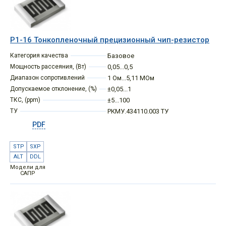
Р1-16 Тонкопленочный прецизионный чип-резистор
Категория качества
Базовое
Мощность рассеяния, (Вт)
0,05...0,5
Диапазон сопротивлений
1 Ом...5,11 МОм
Допускаемое отклонение, (%)
±0,05...1
ТКС, (ppm)
±5...100
ТУ
РКМУ.434110.003 ТУ
PDF
STP
SXP
ALT
DDL
Модели для
САПР