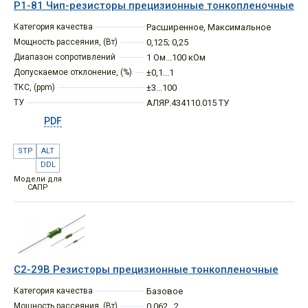
Р1-81 Чип-резисторы прецизионные тонкопленочные
Категория качества
Расширенное
,
Максимальное
Мощность рассеяния, (Вт)
0,125; 0,25
Диапазон сопротивлений
1 Ом...100 кОм
Допускаемое отклонение, (%)
±0,1...1
ТКС, (ppm)
±3...100
ТУ
АЛЯР.434110.015 ТУ
PDF
STP
ALT
DDL
Модели для
САПР
С2-29В Резисторы прецизионные тонкопленочные
Категория качества
Базовое
Мощность рассеяния, (Вт)
0,062...2