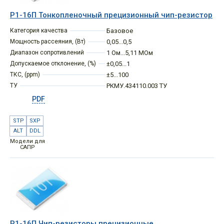
Р1-16П Тонкопленочный прецизионный чип-резистор
Категория качества
Базовое
Мощность рассеяния, (Вт)
0,05...0,5
Диапазон сопротивлений
1 Ом...5,11 МОм
Допускаемое отклонение, (%)
±0,05...1
ТКС, (ppm)
±5...100
ТУ
РКМУ.434110.003 ТУ
PDF
STP
SXP
ALT
DDL
Модели для
САПР
Р1-16П Чип-резисторы прецизионные