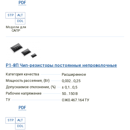
PDF
STP
ALT
DDL
Модели для
САПР
Р1-8П Чип-резисторы постоянные непроволочные
Категория качества
Расширенное
Мощность рассеяния, (Вт)
0,032...0,25
Допускаемое отклонение, (%)
± 0,1...0,5
Рабочее напряжение
50...150 В
ТУ
ОЖ0.467.164 ТУ
PDF
STP
ALT
DDL