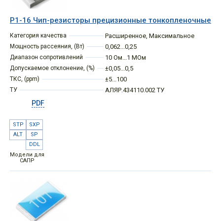
Р1-16 Чип-резисторы прецизионные тонкопленочные
Категория качества
Расширенное
,
Максимальное
Мощность рассеяния, (Вт)
0,062...0,25
Диапазон сопротивлений
10 Ом...1 МОм
Допускаемое отклонение, (%)
±0,05...0,5
ТКС, (ppm)
±5...100
ТУ
АЛЯР.434110.002 ТУ
PDF
STP
SXP
ALT
SP
DDL
Модели для
САПР