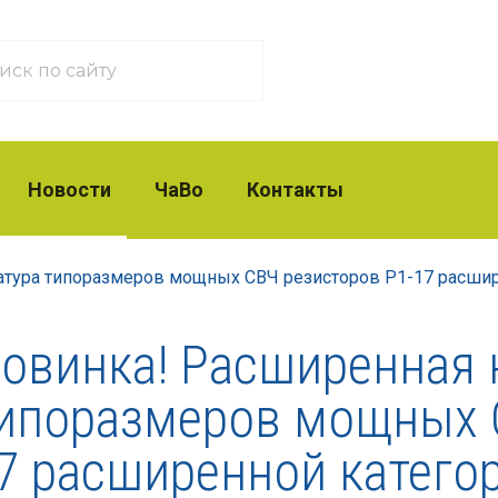
Новости
ЧаВо
Контакты
тура типоразмеров мощных СВЧ резисторов Р1-17 расшир
овинка! Расширенная 
ипоразмеров мощных С
7 расширенной катего