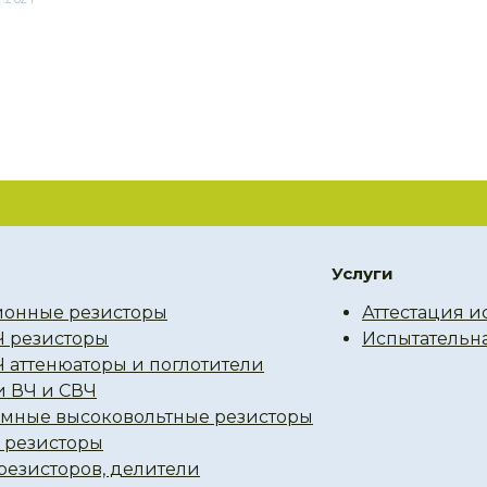
Услуги
онные резисторы
Аттестация и
Ч резисторы
Испытательн
Ч аттенюаторы и поглотители
и ВЧ и СВЧ
мные высоковольтные резисторы
резисторы
резисторов, делители