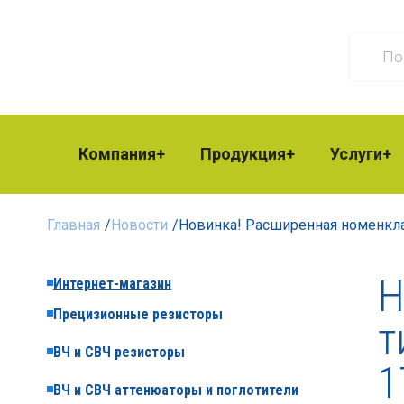
Компания
Продукция
Услуги
Главная
/
Новости
/
Новинка! Расширенная номенкла
Н
Интернет-магазин
Прецизионные резисторы
т
ВЧ и СВЧ резисторы
1
ВЧ и СВЧ аттенюаторы и поглотители