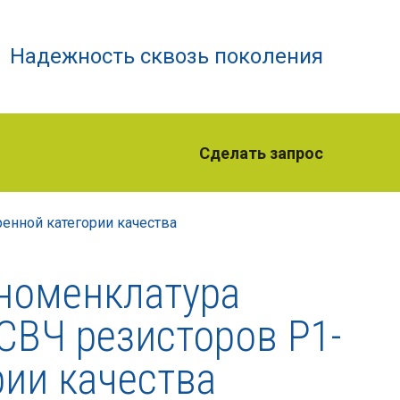
Надежность сквозь поколения
Сделать запрос
енной категории качества
номенклатура
ВЧ резисторов Р1-
рии качества