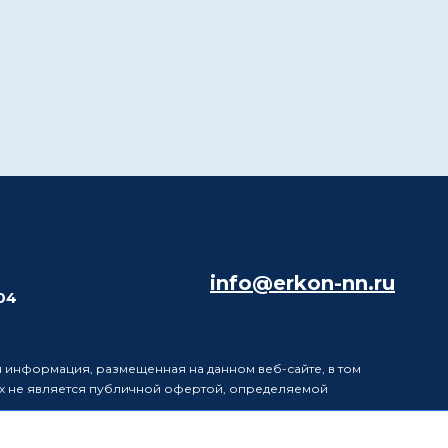
info@erkon-nn.ru
204
 информация, размещенная на данном веб-сайте, в том
ях не является публичной офертой, определяемой
информацию, размещенную на данном веб-сайте, без