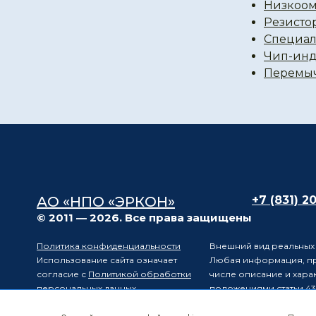
Низкоом
Резисто
Специал
Чип-инд
Перемы
АО «НПО «ЭРКОН»
+7 (831) 2
© 2011 — 2026. Все права защищены
Политика конфиденциальности
Внешний вид реальных 
Использование сайта означает
Любая информация, пре
согласие с
Политикой обработки
числе описание и хара
персональных данных
положениями статьи 43
Карта сайта
Электронные
Производитель оставля