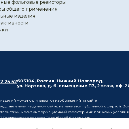
ные фольговые резисторы
ры общего применения
ьные изделия
уктивности
чки
603104, Россия, Нижний Новгород,
02 25 52
ул. Нартова, д. 6, помещение П3, 2 этаж, оф. 
изделий может отличаться от изображений на сайте
дставленная на данном сайте, не является публичной офертой. Вся
ктеристики, носит информационный характер и ни при каких услови
7 Гражданского кодекса Российской Федерации.
ет за собой право в одностороннем порядке вносить изменения в 