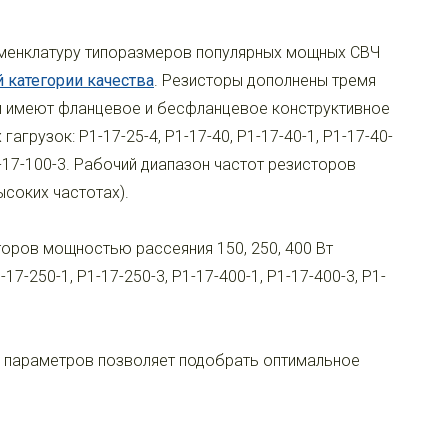
менклатуру типоразмеров популярных мощных СВЧ
 категории качества
. Резисторы дополнены тремя
) и имеют фланцевое и бесфланцевое конструктивное
агрузок: Р1-17-25-4, Р1-17-40, Р1-17-40-1, Р1-17-40-
 Р1-17-100-3. Рабочий диапазон частот резисторов
ысоких частотах).
оров мощностью рассеяния 150, 250, 400 Вт
17-250-1, Р1-17-250-3, Р1-17-400-1, Р1-17-400-3, Р1-
х параметров позволяет подобрать оптимальное