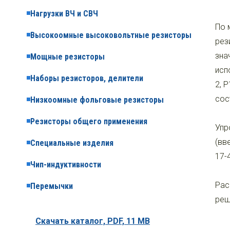
Нагрузки ВЧ и СВЧ
По 
Высокоомные высоковольтные резисторы
рез
зна
Мощные резисторы
исп
Наборы резисторов, делители
2, 
сос
Низкоомные фольговые резисторы
Резисторы общего применения
Упр
(вв
Специальные изделия
17-
Чип-индуктивности
Рас
Перемычки
реш
Скачать каталог,
PDF, 11 MB