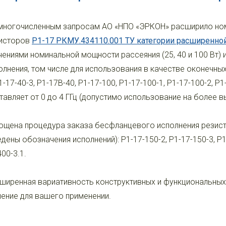
многочисленным запросам АО «НПО «ЭРКОН» расширило но
исторов
Р1-17 РКМУ.434110.001 ТУ категории расширенной
чениями номинальной мощности рассеяния (25, 40 и 100 Вт
олнения, том числе для использования в качестве оконечных г
Р1-17-40-3, Р1-17В-40, Р1-17-100, Р1-17-100-1, Р1-17-100-2,
тавляет от 0 до 4 ГГц (допустимо использование на более в
ощена процедура заказа бесфланцевого исполнения резист
едены обозначения исполнений): Р1-17-150-2, Р1-17-150-3, Р1-
400-3.1.
ширенная вариативность конструктивных и функциональны
ение для вашего применении.