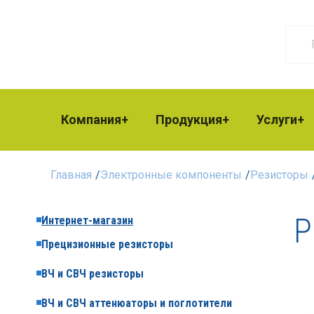
Компания
Продукция
Услуги
Главная
/
Электронные компоненты
/
Резисторы
Р
Интернет-магазин
Прецизионные резисторы
ВЧ и СВЧ резисторы
ВЧ и СВЧ аттенюаторы и поглотители