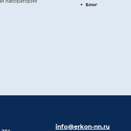
ая лаборатория
Блог
info@erkon-nn.ru
. 204