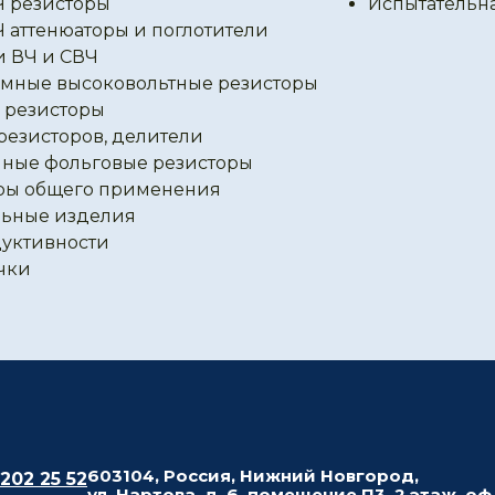
Ч резисторы
Испытательн
Ч аттенюаторы и поглотители
и ВЧ и СВЧ
мные высоковольтные резисторы
резисторы
резисторов, делители
ные фольговые резисторы
ры общего применения
ьные изделия
уктивности
чки
603104, Россия, Нижний Новгород,
 202 25 52
ул. Нартова, д. 6, помещение П3, 2 этаж, оф