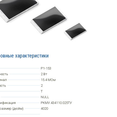
овные характеристики
Р1-153
ность
2 Вт
инал
15.4 МОм
ость
2
Т
NULL
цификация
РКМУ.434110.025ТУ
размер (дюйм)
4020