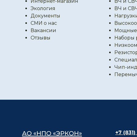
Интернет-магазин
ВЧ и СВ
Экология
ВЧ и СВ
Документы
Нагрузк
СМИ о нас
Высокоо
Вакансии
Мощные 
Отзывы
Наборы 
Низкоом
Резисто
Специал
Чип-инд
Перемы
АО «НПО «ЭРКОН»
+7 (831)