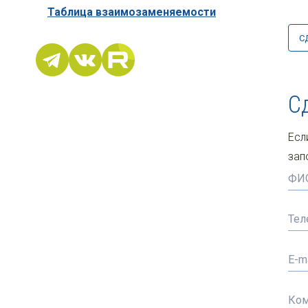
Таблица взаимозаменяемости
С
С
Есл
зап