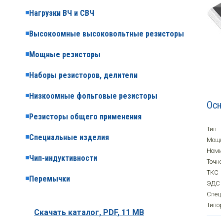
Нагрузки ВЧ и СВЧ
Высокоомные высоковольтные резисторы
Мощные резисторы
Наборы резисторов, делители
Низкоомные фольговые резисторы
Осн
Резисторы общего применения
Тип
Специальные изделия
Мощ
Ном
Чип-индуктивности
Точн
ТКС
Перемычки
ЭДС
Спе
Типо
Скачать каталог,
PDF, 11 MB