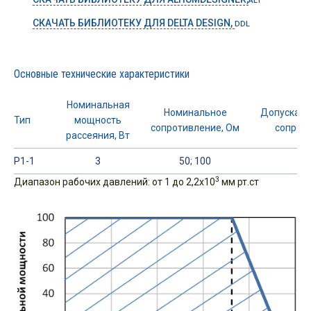
ALT
СКАЧАТЬ БИБЛИОТЕКУ ДЛЯ DELTA DESIGN,
DDL
Основные технические характеристики
Номинальная
Номинальное
Допускаем
Тип
мощность
сопротивление, Ом
сопроти
рассеяния, Вт
Р1-1
3
50; 100
3
Диапазон рабочих давлений: от 1 до 2,2х10
мм рт.ст