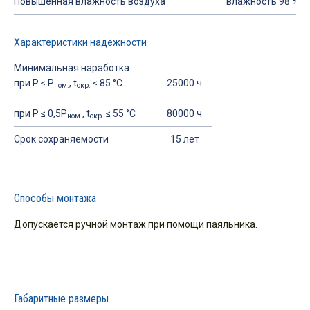
Повышенная влажность воздуха
влажность 98 % пр
Характеристики надежности
Минимальная наработка
при Р ≤ Р
, t
≤ 85 °С
25000 ч
ном.
окр.
при Р ≤ 0,5Р
, t
≤ 55 °С
80000 ч
ном.
окр.
Срок сохраняемости
15 лет
Способы монтажа
Допускается ручной монтаж при помощи паяльника.
Габаритные размеры