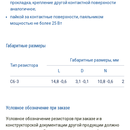
прокладка, крепление другой контактной поверхности
аналогичное;
пайкой за контактные поверхности, паяльником
мощностью не более 25 Вт
Габаритные размеры
Габаритные размеры, мм
Тип резистора
L
D
N
C6-3
14,8 -0,6
3,1 -0,1
10,8 -0,6
2,55
Условное обозначение при заказе
Условное обозначение резисторов при заказе и в
конструкторской документации другой продукции должно