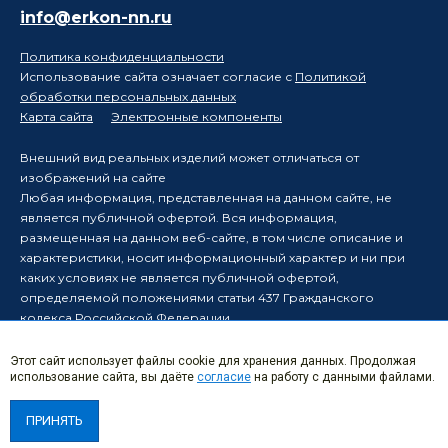
info@erkon-nn.ru
Политика конфиденциальности
Использование сайта означает согласие с
Политикой
обработки персональных данных
Карта сайта
Электронные компоненты
Внешний вид реальных изделий может отличаться от
изображений на сайте
Любая информация, представленная на данном сайте, не
является публичной офертой. Вся информация,
размещенная на данном веб-сайте, в том числе описание и
характеристики, носит информационный характер и ни при
каких условиях не является публичной офертой,
определяемой положениями статьи 437 Гражданского
кодекса Российской Федерации.
Производитель оставляет за собой право в одностороннем
порядке вносить изменения в информацию, размещенную на
Этот сайт использует файлы cookie для хранения данных. Продолжая
использование сайта, вы даёте
согласие
на работу с данными файлами.
данном веб-сайте, без уведомления третьих лиц о таких
изменениях.
ПРИНЯТЬ