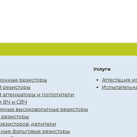
Услуги
онные резисторы
Аттестация и
Ч резисторы
Испытательн
Ч аттенюаторы и поглотители
и ВЧ и СВЧ
мные высоковольтные резисторы
резисторы
резисторов, делители
ные фольговые резисторы