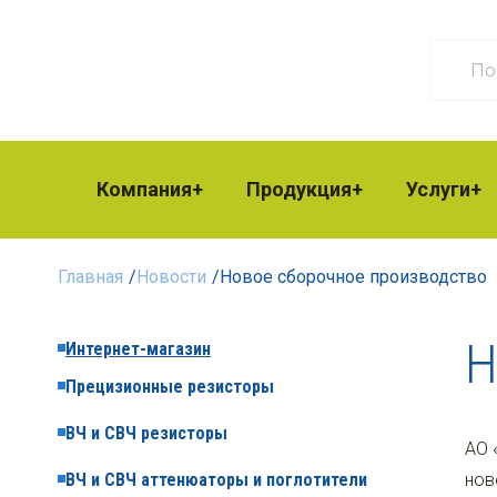
Компания
Продукция
Услуги
Главная
/
Новости
/
Новое сборочное производство
Н
Интернет-магазин
Прецизионные резисторы
ВЧ и СВЧ резисторы
АО 
ВЧ и СВЧ аттенюаторы и поглотители
нов