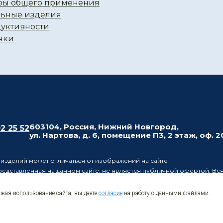
ры общего применения
ьные изделия
уктивности
чки
603104, Россия, Нижний Новгород,
02 25 52
ул. Нартова, д. 6, помещение П3, 2 этаж, оф. 
изделий может отличаться от изображений на сайте
дставленная на данном сайте, не является публичной офертой. Вся
ктеристики, носит информационный характер и ни при каких услови
7 Гражданского кодекса Российской Федерации.
лжая использование сайта, вы даёте
согласие
на работу с данными файлами.
ет за собой право в одностороннем порядке вносить изменения в 
ц о таких изменениях.