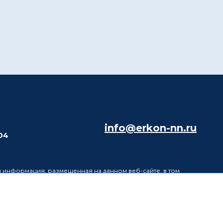
info@erkon-nn.ru
204
 информация, размещенная на данном веб-сайте, в том
ях не является публичной офертой, определяемой
информацию, размещенную на данном веб-сайте, без