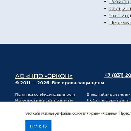
Резисто
Специал
Чип-инд
Перемы
АО «НПО «ЭРКОН»
+7 (831) 2
© 2011 — 2026. Все права защищены
Политика конфиденциальности
Внешний вид реальных 
Использование сайта означает
Любая информация, пре
согласие с
Политикой обработки
числе описание и хара
персональных данных
положениями статьи 43
Этот сайт использует файлы cookie для хранения данных. Продо
Карта сайта
Электронные
Производитель оставля
компоненты
уведомления третьих ли
ПРИНЯТЬ