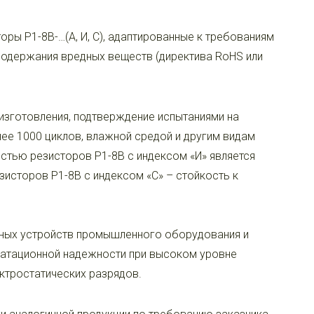
ры Р1-8В-…(А, И, С), адаптированные к требованиям
содержания вредных веществ (директива RoHS или
изготовления, подтверждение испытаниями на
ее 1000 циклов, влажной средой и другим видам
стью резисторов Р1-8В с индексом «И» является
зисторов Р1-8В с индексом «С» – стойкость к
нных устройств промышленного оборудования и
уатационной надежности при высоком уровне
ктростатических разрядов.