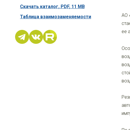
Скачать каталог,
PDF, 11 MB
АО 
Таблица взаимозаменяемости
ста
ее 
Осо
воз
воз
сто
воз
Рез
авт
имп