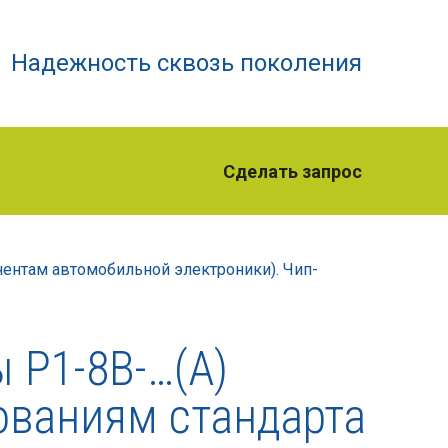
Надежность сквозь поколения
Сделать запрос
нентам автомобильной электроники). Чип-
 Р1-8В-…(А)
ованиям стандарта