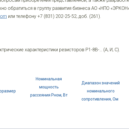
вопросам приобретения представленной, а также разработк
но обратиться в группу развития бизнеса АО «НПО «ЭРКОН
com
или телефону +7 (831) 202-25-52, доб. (261).
ктрические характеристики резисторов Р1-8В-… (А, И, С).
Номинальная
Диапазон значений
мощность
оразмер
номинального
рассеяния Pном, Вт
сопротивления, Ом