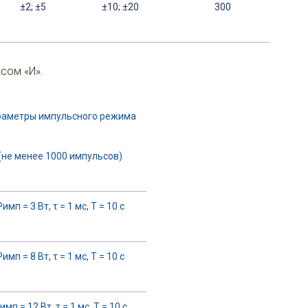
±2; ±5
±10; ±20
300
сом «И».
раметры импульсного режима
(не менее 1000 импульсов)
Pимп = 3 Вт, τ = 1 мс, T = 10 с
Pимп = 8 Вт, τ = 1 мс, T = 10 с
имп = 12 Вт, τ = 1 мс, T = 10 с