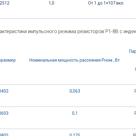
2512
1,0
От 1 до 1×107 вкл.
актеристики импульсного режима резисторов Р1-8В с индек
Па
оразмер
Номинальная мощность рассеяния Pном , Вт
0402
0,063
0603
0,1
0805
0,125
P