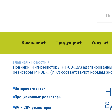
Компания
Продукция
Услуги
Главная
/
Новости
/
Новинки! Чип-резисторы Р1-8В-…(А) адаптированны
резисторы Р1-8В-… (И, С) соответствуют нормам э
Н
Интернет-магазин
Прецизионные резисторы
а
ВЧ и СВЧ резисторы