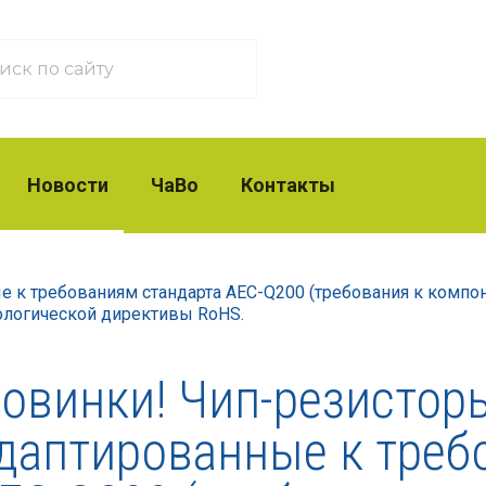
Новости
ЧаВо
Контакты
е к требованиям стандарта AEC-Q200 (требования к компо
кологической директивы RoHS.
овинки! Чип-резисторы
даптированные к треб