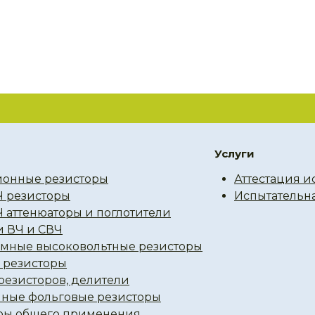
Услуги
онные резисторы
Аттестация и
Ч резисторы
Испытательн
Ч аттенюаторы и поглотители
и ВЧ и СВЧ
мные высоковольтные резисторы
резисторы
резисторов, делители
ные фольговые резисторы
ры общего применения