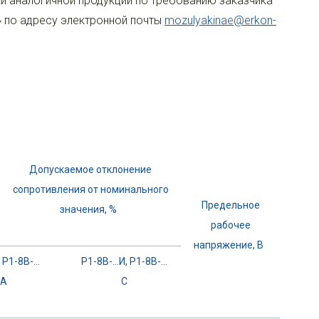
и аналогичной продукции по требованию заказчика
» по адресу электронной почты
mozulyakinae@erkon-
Допускаемое отклонение
сопротивления от номинального
Предельное
значения, %
рабочее
напряжение, В
Р1-8В-…
Р1-8В-…И, Р1-8В-…
А
С