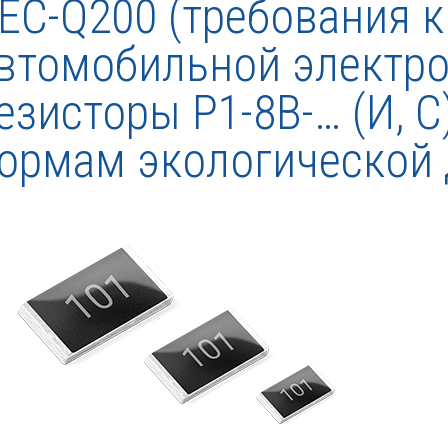
EC-Q200 (требования 
втомобильной электро
езисторы Р1-8В-… (И, 
ормам экологической 