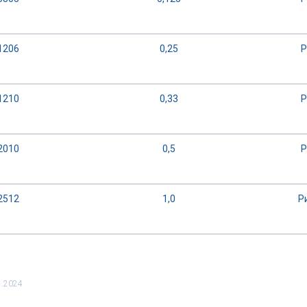
1206
0,25
P
1210
0,33
P
2010
0,5
P
2512
1,0
Pи
1.2024