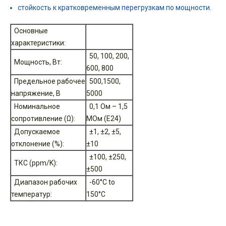
стойкость к кратковременным перегрузкам по мощности.
Основные
характеристики:
50, 100, 200,
Мощность, Вт:
600, 800
Предельное рабочее
500,1500,
напряжение, В
5000
Номинальное
0,1 Ом – 1,5
сопротивление (Ω):
MОм (E24)
Допускаемое
±1, ±2, ±5,
отклонение (%):
±10
±100, ±250,
ТКС (ppm/K):
±500
Диапазон рабочих
-60°C to
температур:
150°C