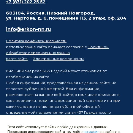
+7 (831) 202 25 52
603104, Россия, Нижний Новгород,
ул. Нартова, д. 6, помещение П3, 2 этаж, оф. 204
info@erkon-nn.ru
Политика конфиденциальности
Использование сайта означает согласие с
Политикой
обработки персональных данных
Карта сайта
Электронные компоненты
Внешний вид реальных изделий может отличаться от
изображений на сайте
Любая информация, представленная на данном сайте, не
является публичной офертой. Вся информация,
размещенная на данном веб-сайте, в том числе описание и
характеристики, носит информационный характер и ни при
каких условиях не является публичной офертой,
определяемой положениями статьи 437 Гражданского
кодекса Российской Федерации.
Производитель оставляет за собой право в одностороннем
Этот сайт использует файлы cookie для хранения данных.
порядке вносить изменения в информацию, размещенную на
Продолжая использование сайта, вы даёте
согласие
на работу с