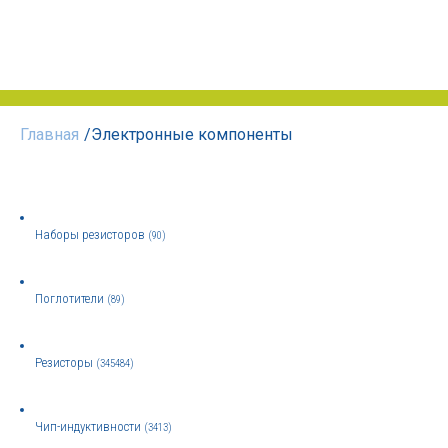
Главная
/
Электронные компоненты
Наборы резисторов
(90)
Поглотители
(89)
Резисторы
(345484)
Чип-индуктивности
(3413)