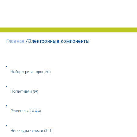
Главная
/
Электронные компоненты
Наборы резисторов
(90)
Поглотители
(89)
Резисторы
(345484)
Чип-индуктивности
(3413)