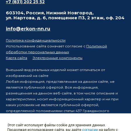
+7 (831) 202 25 52
603104, Россия, Нижний Новгород,
ул. Нартова, д. 6, помещение П3, 2 этаж, оф. 204
info@erkon-nn.ru
Политика конфиденциальности
Использование сайта означает согласие с
Политикой
обработки персональных данных
Карта сайта
Электронные компоненты
Внешний вид реальных изделий может отличаться от
изображений на сайте
Любая информация, представленная на данном сайте, не
является публичной офертой. Вся информация,
размещенная на данном веб-сайте, в том числе описание и
характеристики, носит информационный характер и ни при
каких условиях не является публичной офертой,
определяемой положениями статьи 437 Гражданского
кодекса Российской Федерации.
Производитель оставляет за собой право в одностороннем
Этот сайт использует файлы cookie для хранения данных.
порядке вносить изменения в информацию, размещенную на
Продолжая использование сайта, вы даёте
согласие
на работу с