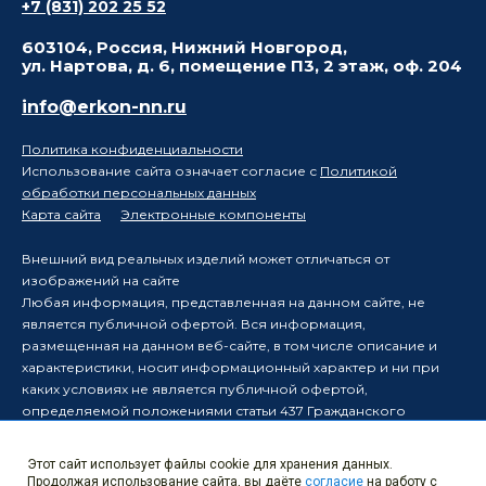
+7 (831) 202 25 52
603104, Россия, Нижний Новгород,
ул. Нартова, д. 6, помещение П3, 2 этаж, оф. 204
info@erkon-nn.ru
Политика конфиденциальности
Использование сайта означает согласие с
Политикой
обработки персональных данных
Карта сайта
Электронные компоненты
Внешний вид реальных изделий может отличаться от
изображений на сайте
Любая информация, представленная на данном сайте, не
является публичной офертой. Вся информация,
размещенная на данном веб-сайте, в том числе описание и
характеристики, носит информационный характер и ни при
каких условиях не является публичной офертой,
определяемой положениями статьи 437 Гражданского
кодекса Российской Федерации.
Производитель оставляет за собой право в одностороннем
Этот сайт использует файлы cookie для хранения данных.
порядке вносить изменения в информацию, размещенную на
Продолжая использование сайта, вы даёте
согласие
на работу с