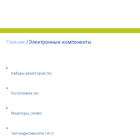
Главная
/
Электронные компоненты
Наборы резисторов
(90)
Поглотители
(89)
Резисторы
(345484)
Чип-индуктивности
(3413)