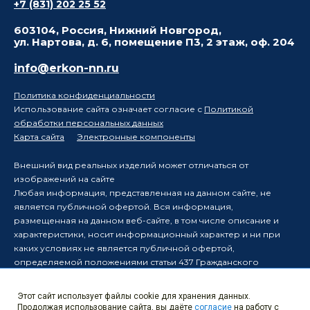
+7 (831) 202 25 52
603104, Россия, Нижний Новгород,
ул. Нартова, д. 6, помещение П3, 2 этаж, оф. 204
info@erkon-nn.ru
Политика конфиденциальности
Использование сайта означает согласие с
Политикой
обработки персональных данных
Карта сайта
Электронные компоненты
Внешний вид реальных изделий может отличаться от
изображений на сайте
Любая информация, представленная на данном сайте, не
является публичной офертой. Вся информация,
размещенная на данном веб-сайте, в том числе описание и
характеристики, носит информационный характер и ни при
каких условиях не является публичной офертой,
определяемой положениями статьи 437 Гражданского
кодекса Российской Федерации.
Производитель оставляет за собой право в одностороннем
Этот сайт использует файлы cookie для хранения данных.
порядке вносить изменения в информацию, размещенную на
Продолжая использование сайта, вы даёте
согласие
на работу с