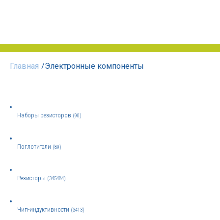
Главная
/
Электронные компоненты
Наборы резисторов
(90)
Поглотители
(89)
Резисторы
(345484)
Чип-индуктивности
(3413)