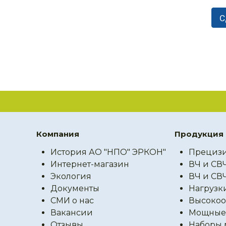
Компания
Продукция
История АО "НПО" ЭРКОН"
Прецизи
Интернет-магазин
ВЧ и СВ
Экология
ВЧ и СВ
Документы
Нагрузк
СМИ о нас
Высокоо
Вакансии
Мощные 
Отзывы
Наборы 