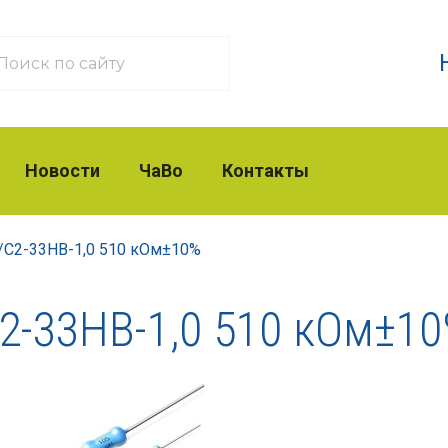
Новости
ЧаВо
Контакты
/
С2-33НВ-1,0 510 кОм±10%
2-33НВ-1,0 510 кОм±1