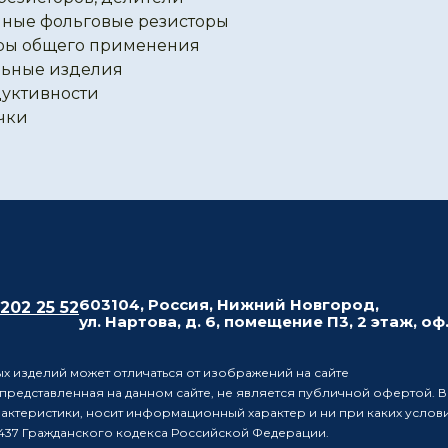
ные фольговые резисторы
ры общего применения
ьные изделия
уктивности
чки
603104, Россия, Нижний Новгород,
 202 25 52
ул. Нартова, д. 6, помещение П3, 2 этаж, оф
х изделий может отличаться от изображений на сайте
редставленная на данном сайте, не является публичной офертой. В
рактеристики, носит информационный характер и ни при каких усло
437 Гражданского кодекса Российской Федерации.