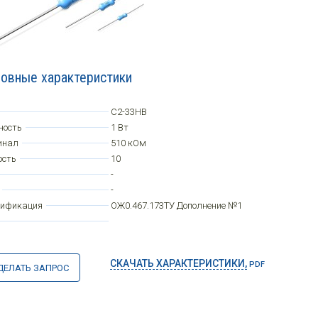
овные характеристики
С2-33НВ
ность
1 Вт
инал
510 кОм
ость
10
-
-
цификация
ОЖ0.467.173ТУ Дополнение №1
СКАЧАТЬ ХАРАКТЕРИСТИКИ,
PDF
ДЕЛАТЬ ЗАПРОС