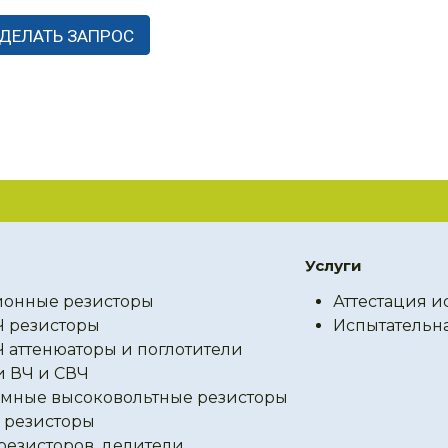
Услуги
онные резисторы
Аттестация и
Ч резисторы
Испытательн
Ч аттенюаторы и поглотители
и ВЧ и СВЧ
мные высоковольтные резисторы
резисторы
резисторов, делители