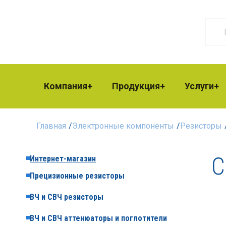
Компания
Продукция
Услуги
Главная
/
Электронные компоненты
/
Резисторы
С
Интернет-магазин
Прецизионные резисторы
ВЧ и СВЧ резисторы
ВЧ и СВЧ аттенюаторы и поглотители