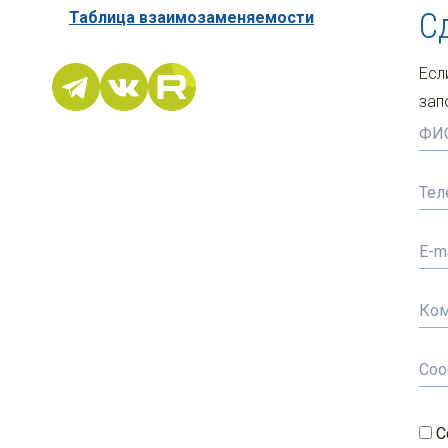
С
Таблица взаимозаменяемости
Есл
зап
С