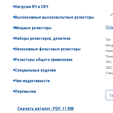
Нагрузки ВЧ и СВЧ
Высокоомные высоковольтные резисторы
Осн
Мощные резисторы
Наборы резисторов, делители
Тип
Мощ
Низкоомные фольговые резисторы
Ном
Точн
Резисторы общего применения
ТКС
ЭДС
Специальные изделия
Спе
Чип-индуктивности
Перемычки
С
Скачать каталог,
PDF, 11 MB