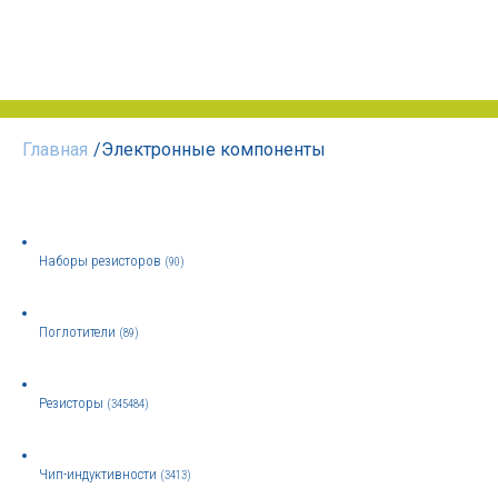
Главная
/
Электронные компоненты
Наборы резисторов
(90)
Поглотители
(89)
Резисторы
(345484)
Чип-индуктивности
(3413)