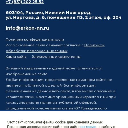
+7 (831) 202 25 52
603104, Россия, Нижний Новгород,
ул. Нартова, д. 6, помещение П3, 2 этаж, оф. 204
info@erkon-nn.ru
Политика конфиденциальности
Использование сайта означает согласие с
Политикой
обработки персональных данных
Карта сайта
Электронные компоненты
Внешний вид реальных изделий может отличаться от
изображений на сайте
Любая информация, представленная на данном сайте, не
является публичной офертой. Вся информация,
размещенная на данном веб-сайте, в том числе описание и
характеристики, носит информационный характер и ни при
каких условиях не является публичной офертой,
определяемой положениями статьи 437 Гражданского
кодекса Российской Федерации.
Производитель оставляет за собой право в одностороннем
Этот сайт использует файлы cookie для хранения данных.
порядке вносить изменения в информацию, размещенную на
Продолжая использование сайта, вы даёте
согласие
на работу с