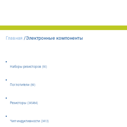
Главная
/
Электронные компоненты
Наборы резисторов
(90)
Поглотители
(89)
Резисторы
(345484)
Чип-индуктивности
(3413)