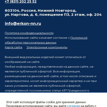
+7 (831) 202 25 52
603104, Россия, Нижний Новгород,
ул. Нартова, д. 6, помещение П3, 2 этаж, оф. 204
info@erkon-nn.ru
Политика конфиденциальности
Использование сайта означает согласие с
Политикой
обработки персональных данных
Карта сайта
Электронные компоненты
Внешний вид реальных изделий может отличаться от
изображений на сайте
Любая информация, представленная на данном сайте, не
является публичной офертой. Вся информация,
размещенная на данном веб-сайте, в том числе описание и
характеристики, носит информационный характер и ни при
каких условиях не является публичной офертой,
определяемой положениями статьи 437 Гражданского
кодекса Российской Федерации.
Производитель оставляет за собой право в одностороннем
Этот сайт использует файлы cookie для хранения данных.
порядке вносить изменения в информацию, размещенную на
Продолжая использование сайта, вы даёте
согласие
на работу с