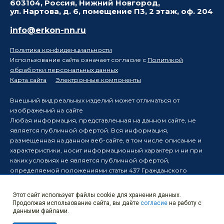
603104, Россия, Нижний Новгород,
ул. Нартова, д. 6, помещение П3, 2 этаж, оф. 204
info@erkon-nn.ru
Политика конфиденциальности
Использование сайта означает согласие с
Политикой
обработки персональных данных
Карта сайта
Электронные компоненты
Внешний вид реальных изделий может отличаться от
изображений на сайте
Любая информация, представленная на данном сайте, не
является публичной офертой. Вся информация,
размещенная на данном веб-сайте, в том числе описание и
характеристики, носит информационный характер и ни при
каких условиях не является публичной офертой,
определяемой положениями статьи 437 Гражданского
кодекса Российской Федерации.
Производитель оставляет за собой право в одностороннем
Этот сайт использует файлы cookie для хранения данных.
порядке вносить изменения в информацию, размещенную на
Продолжая использование сайта, вы даёте
согласие
на работу с
данном веб-сайте, без уведомления третьих лиц о таких
данными файлами.
изменениях.