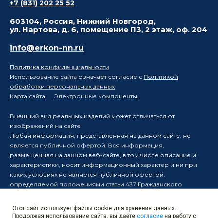
+7 (831) 202 25 52
603104, Россия, Нижний Новгород,
ул. Нартова, д. 6, помещение П3, 2 этаж, оф. 204
info@erkon-nn.ru
Политика конфиденциальности
Использование сайта означает согласие с
Политикой
обработки персональных данных
Карта сайта
Электронные компоненты
Внешний вид реальных изделий может отличаться от
изображений на сайте
Любая информация, представленная на данном сайте, не
является публичной офертой. Вся информация,
размещенная на данном веб-сайте, в том числе описание и
характеристики, носит информационный характер и ни при
каких условиях не является публичной офертой,
определяемой положениями статьи 437 Гражданского
кодекса Российской Федерации.
Производитель оставляет за собой право в одностороннем
Этот сайт использует файлы cookie для хранения данных.
порядке вносить изменения в информацию, размещенную на
Продолжая использование сайта, вы даёте
согласие
на работу с