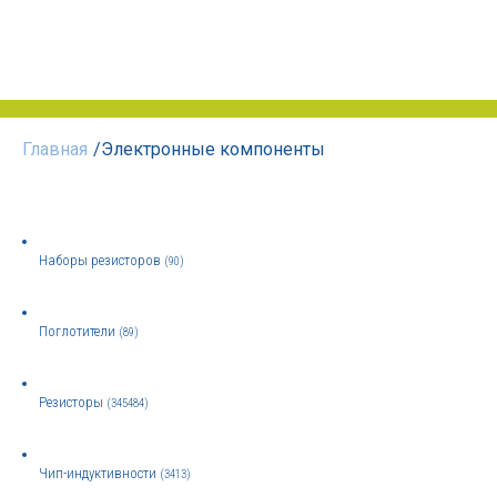
Главная
/
Электронные компоненты
Наборы резисторов
(90)
Поглотители
(89)
Резисторы
(345484)
Чип-индуктивности
(3413)