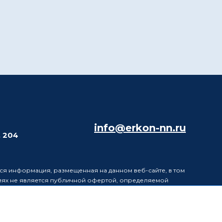
info@erkon-nn.ru
. 204
ся информация, размещенная на данном веб-сайте, в том
виях не является публичной офертой, определяемой
в информацию, размещенную на данном веб-сайте, без