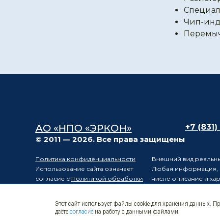
Специал
Чип-инд
Перемы
АО «НПО «ЭРКОН»
+7 (831)
© 2011 — 2026. Все права защищены
Политика конфиденциальности
Внешний вид реальны
Использование сайта означает
Любая информация, п
согласие с
Политикой обработки
числе описание и ха
персональных данных
положениями статьи 
Карта сайта
Электронные
Производитель остав
Этот сайт использует файлы cookie для хранения данных. П
компоненты
уведомления третьих 
даёте
согласие
на работу с данными файлами.