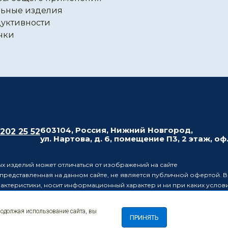
ьные изделия
уктивности
чки
603104, Россия, Нижний Новгород,
 202 25 52
ул. Нартова, д. 6, помещение П3, 2 этаж, оф
х изделий может отличаться от изображений на сайте
редставленная на данном сайте, не является публичной офертой. В
рактеристики, носит информационный характер и ни при каких усло
437 Гражданского кодекса Российской Федерации.
ляет за собой право в одностороннем порядке вносить изменения 
родолжая использование сайта, вы
лиц о таких изменениях.
ПРИНЯТЬ