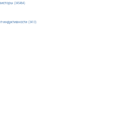
зисторы
(345484)
п-индуктивности
(3413)