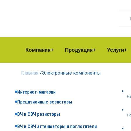
Компания
Продукция
Услуги
Главная
/
Электронные компоненты
Интернет-магазин
На
Прецизионные резисторы
ВЧ и СВЧ резисторы
По
ВЧ и СВЧ аттенюаторы и поглотители