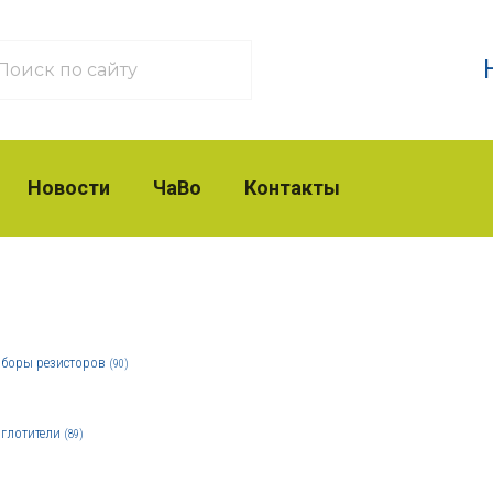
Новости
ЧаВо
Контакты
боры резисторов
(90)
глотители
(89)