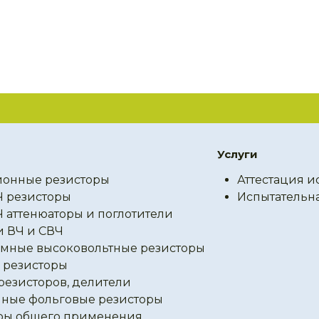
Услуги
онные резисторы
Аттестация и
Ч резисторы
Испытательн
Ч аттенюаторы и поглотители
и ВЧ и СВЧ
мные высоковольтные резисторы
резисторы
резисторов, делители
ные фольговые резисторы
ры общего применения