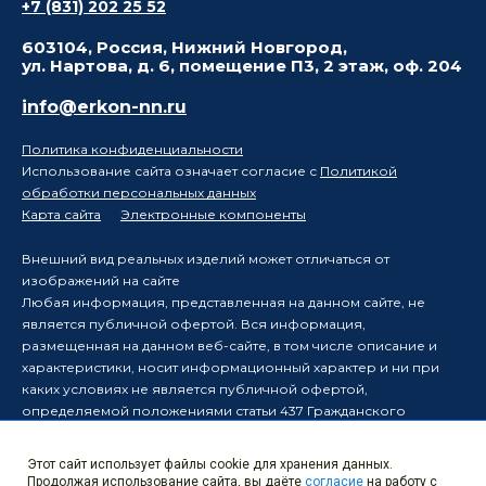
+7 (831) 202 25 52
603104, Россия, Нижний Новгород,
ул. Нартова, д. 6, помещение П3, 2 этаж, оф. 204
info@erkon-nn.ru
Политика конфиденциальности
Использование сайта означает согласие с
Политикой
обработки персональных данных
Карта сайта
Электронные компоненты
Внешний вид реальных изделий может отличаться от
изображений на сайте
Любая информация, представленная на данном сайте, не
является публичной офертой. Вся информация,
размещенная на данном веб-сайте, в том числе описание и
характеристики, носит информационный характер и ни при
каких условиях не является публичной офертой,
определяемой положениями статьи 437 Гражданского
кодекса Российской Федерации.
Производитель оставляет за собой право в одностороннем
Этот сайт использует файлы cookie для хранения данных.
порядке вносить изменения в информацию, размещенную на
Продолжая использование сайта, вы даёте
согласие
на работу с