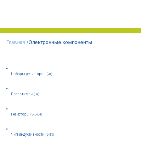
Главная
/
Электронные компоненты
Наборы резисторов
(90)
Поглотители
(89)
Резисторы
(345484)
Чип-индуктивности
(3413)