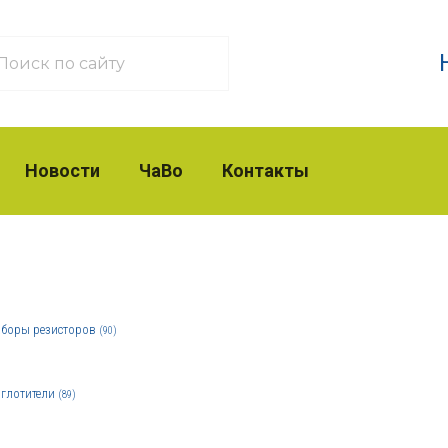
Новости
ЧаВо
Контакты
боры резисторов
(90)
глотители
(89)