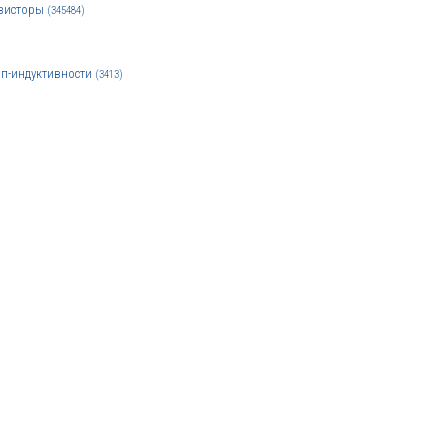
зисторы
(345484)
п-индуктивности
(3413)