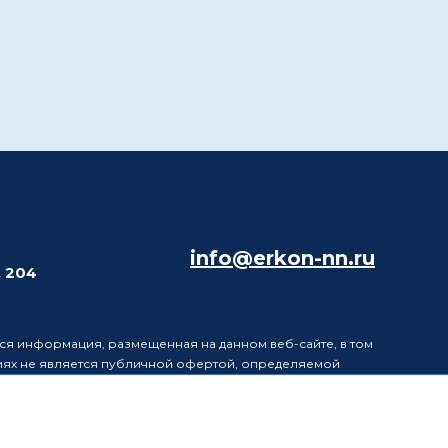
info@erkon-nn.ru
. 204
ся информация, размещенная на данном веб-сайте, в том
виях не является публичной офертой, определяемой
в информацию, размещенную на данном веб-сайте, без