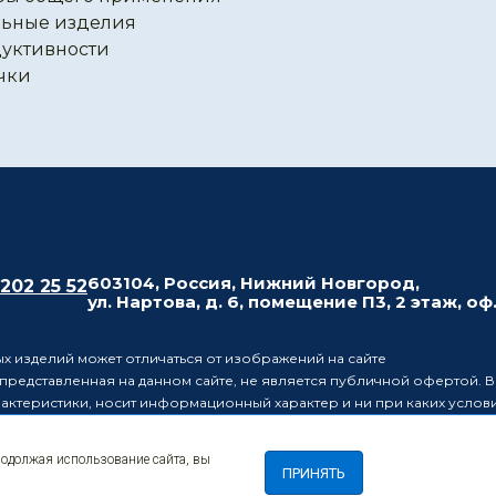
ьные изделия
уктивности
чки
603104, Россия, Нижний Новгород,
 202 25 52
ул. Нартова, д. 6, помещение П3, 2 этаж, оф
х изделий может отличаться от изображений на сайте
редставленная на данном сайте, не является публичной офертой. В
рактеристики, носит информационный характер и ни при каких усло
437 Гражданского кодекса Российской Федерации.
ляет за собой право в одностороннем порядке вносить изменения 
родолжая использование сайта, вы
лиц о таких изменениях.
ПРИНЯТЬ