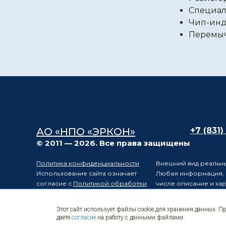
Специал
Чип-инд
Перемы
АО «НПО «ЭРКОН»
+7 (831)
© 2011 — 2026. Все права защищены
Политика конфиденциальности
Внешний вид реальны
Использование сайта означает
Любая информация, п
согласие с
Политикой обработки
числе описание и ха
персональных данных
положениями статьи 
Карта сайта
Электронные
Производитель остав
Этот сайт использует файлы cookie для хранения данных. П
компоненты
уведомления третьих 
даёте
согласие
на работу с данными файлами.