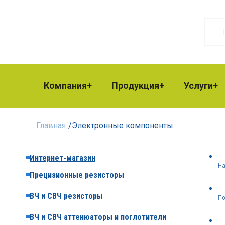
Компания
Продукция
Услуги
Главная
/
Электронные компоненты
Интернет-магазин
На
Прецизионные резисторы
ВЧ и СВЧ резисторы
По
ВЧ и СВЧ аттенюаторы и поглотители