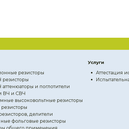
Услуги
онные резисторы
Аттестация и
Ч резисторы
Испытательн
Ч аттенюаторы и поглотители
и ВЧ и СВЧ
мные высоковольтные резисторы
резисторы
резисторов, делители
ные фольговые резисторы
ры общего применения