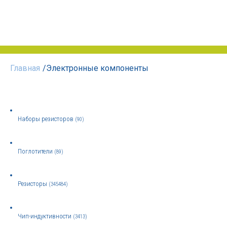
Главная
/
Электронные компоненты
Наборы резисторов
(90)
Поглотители
(89)
Резисторы
(345484)
Чип-индуктивности
(3413)