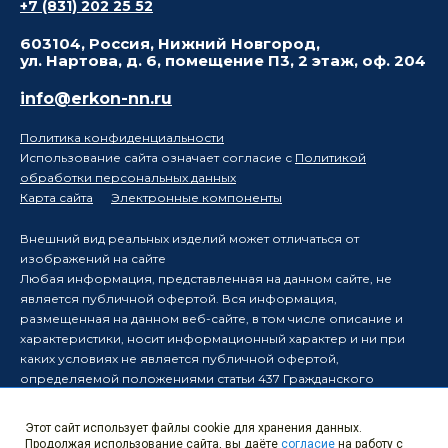
+7 (831) 202 25 52
603104, Россия, Нижний Новгород,
ул. Нартова, д. 6, помещение П3, 2 этаж, оф. 204
info@erkon-nn.ru
Политика конфиденциальности
Использование сайта означает согласие с
Политикой
обработки персональных данных
Карта сайта
Электронные компоненты
Внешний вид реальных изделий может отличаться от
изображений на сайте
Любая информация, представленная на данном сайте, не
является публичной офертой. Вся информация,
размещенная на данном веб-сайте, в том числе описание и
характеристики, носит информационный характер и ни при
каких условиях не является публичной офертой,
определяемой положениями статьи 437 Гражданского
кодекса Российской Федерации.
Производитель оставляет за собой право в одностороннем
Этот сайт использует файлы cookie для хранения данных.
порядке вносить изменения в информацию, размещенную на
Продолжая использование сайта, вы даёте
согласие
на работу с