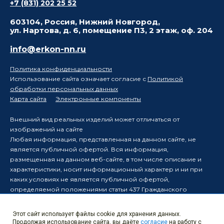
+7 (831) 202 25 52
603104, Россия, Нижний Новгород,
ул. Нартова, д. 6, помещение П3, 2 этаж, оф. 204
info@erkon-nn.ru
Политика конфиденциальности
Использование сайта означает согласие с
Политикой
обработки персональных данных
Карта сайта
Электронные компоненты
Внешний вид реальных изделий может отличаться от
изображений на сайте
Любая информация, представленная на данном сайте, не
является публичной офертой. Вся информация,
размещенная на данном веб-сайте, в том числе описание и
характеристики, носит информационный характер и ни при
каких условиях не является публичной офертой,
определяемой положениями статьи 437 Гражданского
кодекса Российской Федерации.
Производитель оставляет за собой право в одностороннем
Этот сайт использует файлы cookie для хранения данных.
порядке вносить изменения в информацию, размещенную на
Продолжая использование сайта, вы даёте
согласие
на работу с