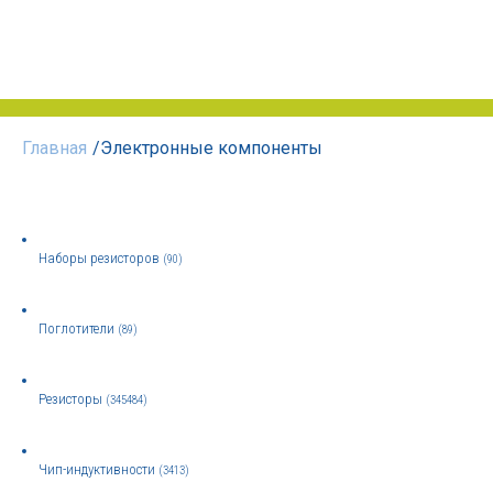
Главная
/
Электронные компоненты
Наборы резисторов
(90)
Поглотители
(89)
Резисторы
(345484)
Чип-индуктивности
(3413)