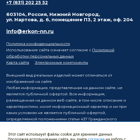
+7 (831) 202 25 52
603104, Россия, Нижний Новгород,
ул. Нартова, д. 6, помещение П3, 2 этаж, оф. 204
info@erkon-nn.ru
Политика конфиденциальности
Использование сайта означает согласие с
Политикой
обработки персональных данных
Карта сайта
Электронные компоненты
Внешний вид реальных изделий может отличаться от
изображений на сайте
Любая информация, представленная на данном сайте, не
является публичной офертой. Вся информация,
размещенная на данном веб-сайте, в том числе описание и
характеристики, носит информационный характер и ни при
каких условиях не является публичной офертой,
определяемой положениями статьи 437 Гражданского
кодекса Российской Федерации.
Производитель оставляет за собой право в одностороннем
Этот сайт использует файлы cookie для хранения данных.
порядке вносить изменения в информацию, размещенную на
Продолжая использование сайта, вы даёте
согласие
на работу с