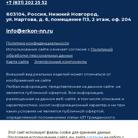
+7 (831) 202 25 52
603104, Россия, Нижний Новгород,
ул. Нартова, д. 6, помещение П3, 2 этаж, оф. 204
info@erkon-nn.ru
Политика конфиденциальности
Использование сайта означает согласие с
Политикой
обработки персональных данных
Карта сайта
Электронные компоненты
Внешний вид реальных изделий может отличаться от
изображений на сайте
Любая информация, представленная на данном сайте, не
является публичной офертой. Вся информация,
размещенная на данном веб-сайте, в том числе описание и
характеристики, носит информационный характер и ни при
каких условиях не является публичной офертой,
определяемой положениями статьи 437 Гражданского
кодекса Российской Федерации.
Производитель оставляет за собой право в одностороннем
Этот сайт использует файлы cookie для хранения данных.
порядке вносить изменения в информацию, размещенную на
Продолжая использование сайта, вы даёте
согласие
на работу с