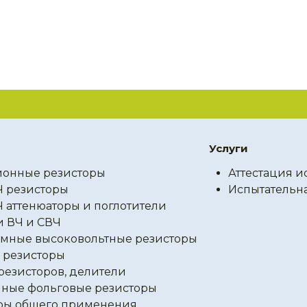
Услуги
онные резисторы
Аттестация и
Ч резисторы
Испытательн
Ч аттенюаторы и поглотители
и ВЧ и СВЧ
мные высоковольтные резисторы
резисторы
резисторов, делители
ные фольговые резисторы
ры общего применения