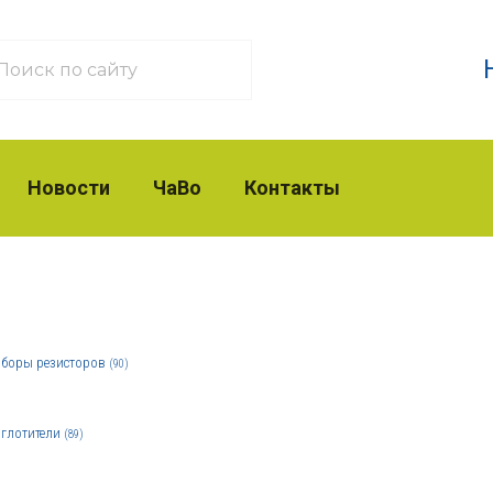
Новости
ЧаВо
Контакты
боры резисторов
(90)
глотители
(89)