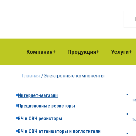
Компания
Продукция
Услуги
Главная
/
Электронные компоненты
Интернет-магазин
На
Прецизионные резисторы
ВЧ и СВЧ резисторы
По
ВЧ и СВЧ аттенюаторы и поглотители