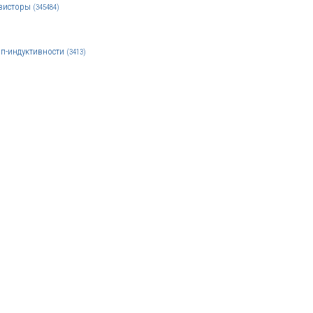
зисторы
(345484)
п-индуктивности
(3413)