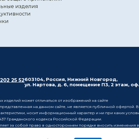
ьные изделия
уктивности
чки
603104, Россия, Нижний Новгород,
 202 25 52
ул. Нартова, д. 6, помещение П3, 2 этаж, оф
х изделий может отличаться от изображений на сайте
редставленная на данном сайте, не является публичной офертой. В
рактеристики, носит информационный характер и ни при каких усло
437 Гражданского кодекса Российской Федерации.
ляет за собой право в одностороннем порядке вносить изменения 
лиц о таких изменениях.