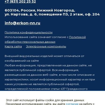
+7 (831) 202 25 52
603104, Россия, Нижний Новгород,
ул. Нартова, д. 6, помещение П3, 2 этаж, оф. 204
info@erkon-nn.ru
Политика конфиденциальности
Использование сайта означает согласие с
Политикой
обработки персональных данных
Карта сайта
Электронные компоненты
Внешний вид реальных изделий может отличаться от
изображений на сайте
Любая информация, представленная на данном сайте, не
является публичной офертой. Вся информация,
размещенная на данном веб-сайте, в том числе описание и
характеристики, носит информационный характер и ни при
каких условиях не является публичной офертой,
определяемой положениями статьи 437 Гражданского
кодекса Российской Федерации.
Производитель оставляет за собой право в одностороннем
Этот сайт использует файлы cookie для хранения данных.
порядке вносить изменения в информацию, размещенную на
Продолжая использование сайта, вы даёте
согласие
на работу с