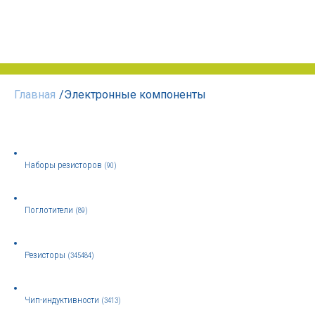
Главная
/
Электронные компоненты
Наборы резисторов
(90)
Поглотители
(89)
Резисторы
(345484)
Чип-индуктивности
(3413)