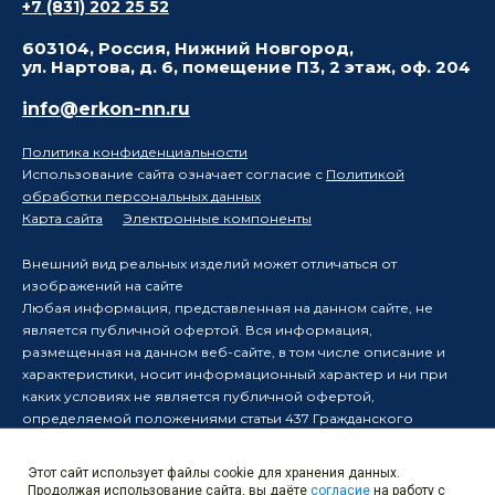
+7 (831) 202 25 52
603104, Россия, Нижний Новгород,
ул. Нартова, д. 6, помещение П3, 2 этаж, оф. 204
info@erkon-nn.ru
Политика конфиденциальности
Использование сайта означает согласие с
Политикой
обработки персональных данных
Карта сайта
Электронные компоненты
Внешний вид реальных изделий может отличаться от
изображений на сайте
Любая информация, представленная на данном сайте, не
является публичной офертой. Вся информация,
размещенная на данном веб-сайте, в том числе описание и
характеристики, носит информационный характер и ни при
каких условиях не является публичной офертой,
определяемой положениями статьи 437 Гражданского
кодекса Российской Федерации.
Производитель оставляет за собой право в одностороннем
Этот сайт использует файлы cookie для хранения данных.
порядке вносить изменения в информацию, размещенную на
Продолжая использование сайта, вы даёте
согласие
на работу с