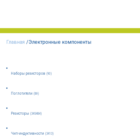
Главная
/
Электронные компоненты
Наборы резисторов
(90)
Поглотители
(89)
Резисторы
(345484)
Чип-индуктивности
(3413)