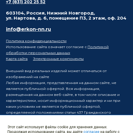
+7 (831) 202 25 52
603104, Россия, Нижний Новгород,
ул. Нартова, д. 6, помещение П3, 2 этаж, оф. 204
info@erkon-nn.ru
Политика конфиденциальности
Использование сайта означает согласие с
Политикой
обработки персональных данных
Карта сайта
Электронные компоненты
Внешний вид реальных изделий может отличаться от
изображений на сайте
Любая информация, представленная на данном сайте, не
является публичной офертой. Вся информация,
размещенная на данном веб-сайте, в том числе описание и
характеристики, носит информационный характер и ни при
каких условиях не является публичной офертой,
определяемой положениями статьи 437 Гражданского
кодекса Российской Федерации.
Производитель оставляет за собой право в одностороннем
Этот сайт использует файлы cookie для хранения данных.
порядке вносить изменения в информацию, размещенную на
Продолжая использование сайта, вы даёте
согласие
на работу с