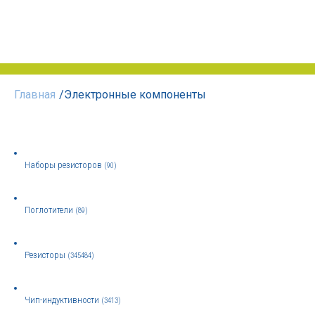
Главная
/
Электронные компоненты
Наборы резисторов
(90)
Поглотители
(89)
Резисторы
(345484)
Чип-индуктивности
(3413)