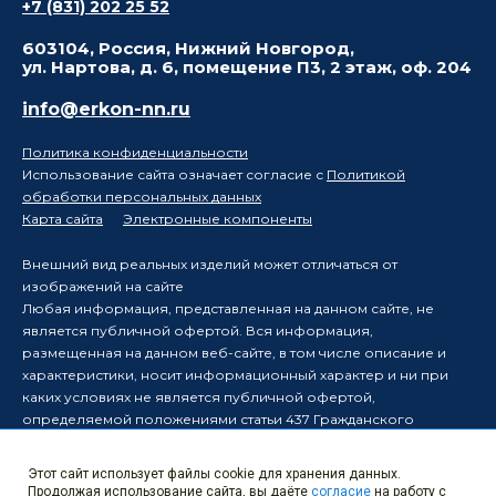
+7 (831) 202 25 52
603104, Россия, Нижний Новгород,
ул. Нартова, д. 6, помещение П3, 2 этаж, оф. 204
info@erkon-nn.ru
Политика конфиденциальности
Использование сайта означает согласие с
Политикой
обработки персональных данных
Карта сайта
Электронные компоненты
Внешний вид реальных изделий может отличаться от
изображений на сайте
Любая информация, представленная на данном сайте, не
является публичной офертой. Вся информация,
размещенная на данном веб-сайте, в том числе описание и
характеристики, носит информационный характер и ни при
каких условиях не является публичной офертой,
определяемой положениями статьи 437 Гражданского
кодекса Российской Федерации.
Производитель оставляет за собой право в одностороннем
Этот сайт использует файлы cookie для хранения данных.
порядке вносить изменения в информацию, размещенную на
Продолжая использование сайта, вы даёте
согласие
на работу с