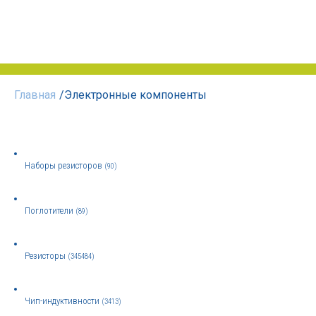
Главная
/
Электронные компоненты
Наборы резисторов
(90)
Поглотители
(89)
Резисторы
(345484)
Чип-индуктивности
(3413)