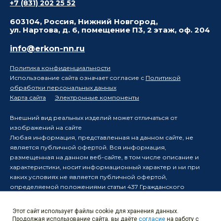
+7 (831) 202 25 52
603104, Россия, Нижний Новгород,
ул. Нартова, д. 6, помещение П3, 2 этаж, оф. 204
info@erkon-nn.ru
Политика конфиденциальности
Использование сайта означает согласие с
Политикой
обработки персональных данных
Карта сайта
Электронные компоненты
Внешний вид реальных изделий может отличаться от
изображений на сайте
Любая информация, представленная на данном сайте, не
является публичной офертой. Вся информация,
размещенная на данном веб-сайте, в том числе описание и
характеристики, носит информационный характер и ни при
каких условиях не является публичной офертой,
определяемой положениями статьи 437 Гражданского
кодекса Российской Федерации.
Производитель оставляет за собой право в одностороннем
Этот сайт использует файлы cookie для хранения данных.
порядке вносить изменения в информацию, размещенную на
Продолжая использование сайта, вы даёте
согласие
на работу с