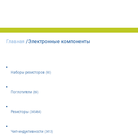
Главная
/
Электронные компоненты
Наборы резисторов
(90)
Поглотители
(89)
Резисторы
(345484)
Чип-индуктивности
(3413)