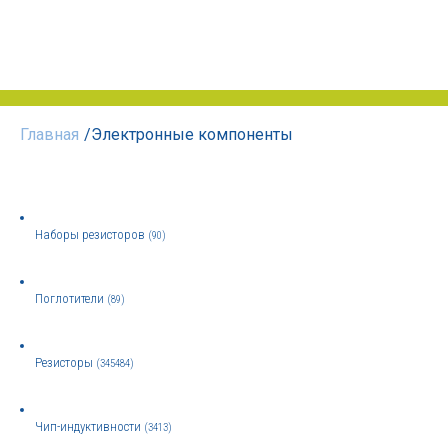
Главная
/
Электронные компоненты
Наборы резисторов
(90)
Поглотители
(89)
Резисторы
(345484)
Чип-индуктивности
(3413)