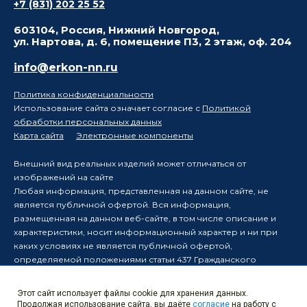
+7 (831) 202 25 52
603104, Россия, Нижний Новгород,
ул. Нартова, д. 6, помещение П3, 2 этаж, оф. 204
info@erkon-nn.ru
Политика конфиденциальности
Использование сайта означает согласие с
Политикой
обработки персональных данных
Карта сайта
Электронные компоненты
Внешний вид реальных изделий может отличаться от
изображений на сайте
Любая информация, представленная на данном сайте, не
является публичной офертой. Вся информация,
размещенная на данном веб-сайте, в том числе описание и
характеристики, носит информационный характер и ни при
каких условиях не является публичной офертой,
определяемой положениями статьи 437 Гражданского
кодекса Российской Федерации.
Производитель оставляет за собой право в одностороннем
Этот сайт использует файлы cookie для хранения данных.
порядке вносить изменения в информацию, размещенную на
Продолжая использование сайта, вы даёте
согласие
на работу с