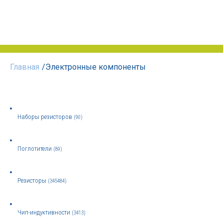
Главная
/
Электронные компоненты
Наборы резисторов
(90)
Поглотители
(89)
Резисторы
(345484)
Чип-индуктивности
(3413)