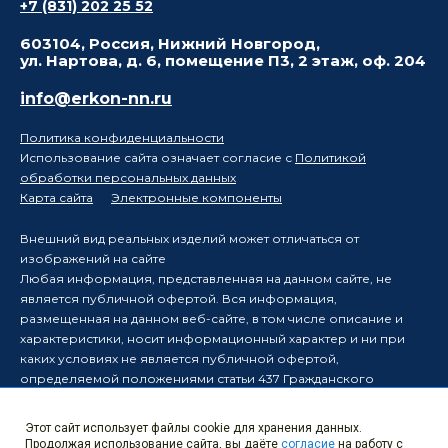
+7 (831) 202 25 52
603104, Россия, Нижний Новгород,
ул. Нартова, д. 6, помещение П3, 2 этаж, оф. 204
info@erkon-nn.ru
Политика конфиденциальности
Использование сайта означает согласие с
Политикой
обработки персональных данных
Карта сайта
Электронные компоненты
Внешний вид реальных изделий может отличаться от
изображений на сайте
Любая информация, представленная на данном сайте, не
является публичной офертой. Вся информация,
размещенная на данном веб-сайте, в том числе описание и
характеристики, носит информационный характер и ни при
каких условиях не является публичной офертой,
определяемой положениями статьи 437 Гражданского
кодекса Российской Федерации.
Производитель оставляет за собой право в одностороннем
Этот сайт использует файлы cookie для хранения данных.
порядке вносить изменения в информацию, размещенную на
Продолжая использование сайта, вы даёте
согласие
на работу с