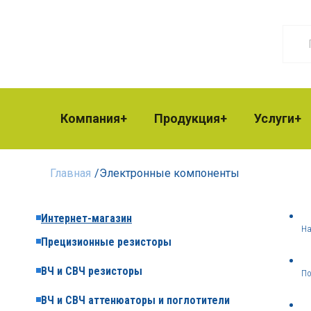
Компания
Продукция
Услуги
Главная
/
Электронные компоненты
Интернет-магазин
На
Прецизионные резисторы
ВЧ и СВЧ резисторы
По
ВЧ и СВЧ аттенюаторы и поглотители