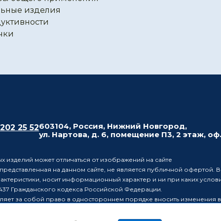
ьные изделия
уктивности
чки
603104, Россия, Нижний Новгород,
 202 25 52
ул. Нартова, д. 6, помещение П3, 2 этаж, оф
х изделий может отличаться от изображений на сайте
редставленная на данном сайте, не является публичной офертой. В
рактеристики, носит информационный характер и ни при каких усло
437 Гражданского кодекса Российской Федерации.
ляет за собой право в одностороннем порядке вносить изменения 
лиц о таких изменениях.