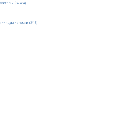
зисторы
(345484)
п-индуктивности
(3413)