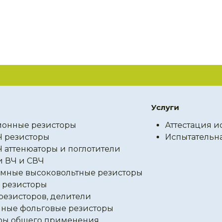
Услуги
онные резисторы
Аттестация и
Ч резисторы
Испытательн
Ч аттенюаторы и поглотители
и ВЧ и СВЧ
мные высоковольтные резисторы
резисторы
резисторов, делители
ные фольговые резисторы
ры общего применения