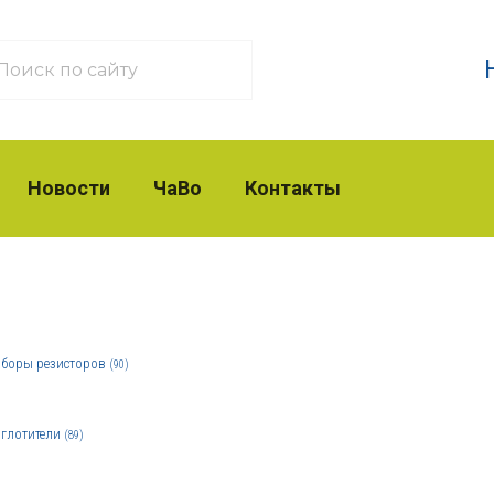
Новости
ЧаВо
Контакты
боры резисторов
(90)
глотители
(89)