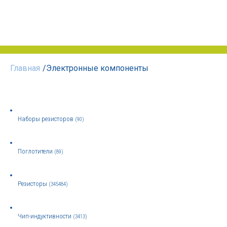
Главная
/
Электронные компоненты
Наборы резисторов
(90)
Поглотители
(89)
Резисторы
(345484)
Чип-индуктивности
(3413)