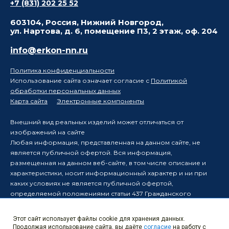
+7 (831) 202 25 52
603104, Россия, Нижний Новгород,
ул. Нартова, д. 6, помещение П3, 2 этаж, оф. 204
info@erkon-nn.ru
Политика конфиденциальности
Использование сайта означает согласие с
Политикой
обработки персональных данных
Карта сайта
Электронные компоненты
Внешний вид реальных изделий может отличаться от
изображений на сайте
Любая информация, представленная на данном сайте, не
является публичной офертой. Вся информация,
размещенная на данном веб-сайте, в том числе описание и
характеристики, носит информационный характер и ни при
каких условиях не является публичной офертой,
определяемой положениями статьи 437 Гражданского
кодекса Российской Федерации.
Производитель оставляет за собой право в одностороннем
Этот сайт использует файлы cookie для хранения данных.
порядке вносить изменения в информацию, размещенную на
Продолжая использование сайта, вы даёте
согласие
на работу с