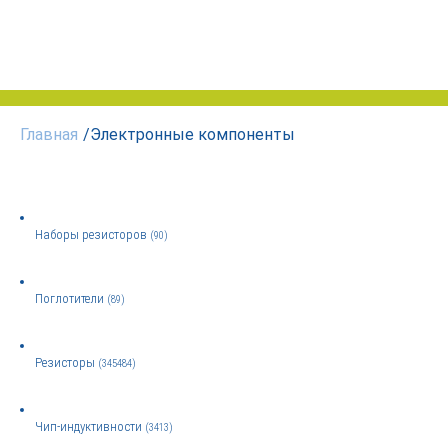
Главная
/
Электронные компоненты
Наборы резисторов
(90)
Поглотители
(89)
Резисторы
(345484)
Чип-индуктивности
(3413)