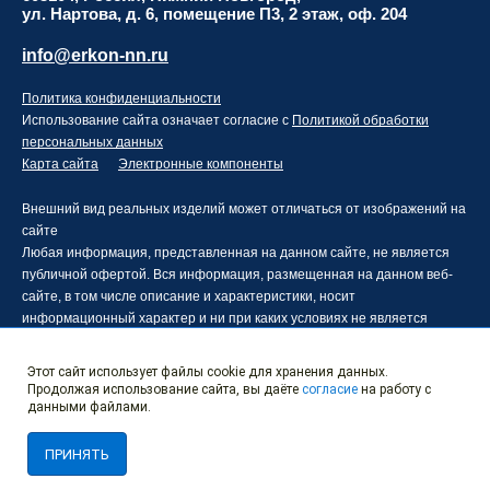
ул. Нартова, д. 6, помещение П3, 2 этаж, оф. 204
info@erkon-nn.ru
Политика конфиденциальности
Использование сайта означает согласие с
Политикой обработки
персональных данных
Карта сайта
Электронные компоненты
Внешний вид реальных изделий может отличаться от изображений на
сайте
Любая информация, представленная на данном сайте, не является
публичной офертой. Вся информация, размещенная на данном веб-
сайте, в том числе описание и характеристики, носит
информационный характер и ни при каких условиях не является
публичной офертой, определяемой положениями статьи 437
Гражданского кодекса Российской Федерации.
Этот сайт использует файлы cookie для хранения данных.
Производитель оставляет за собой право в одностороннем порядке
Продолжая использование сайта, вы даёте
согласие
на работу с
вносить изменения в информацию, размещенную на данном веб-
данными файлами.
сайте, без уведомления третьих лиц о таких изменениях.
ПРИНЯТЬ