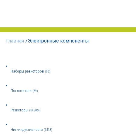
Главная
/
Электронные компоненты
Наборы резисторов
(90)
Поглотители
(89)
Резисторы
(345484)
Чип-индуктивности
(3413)