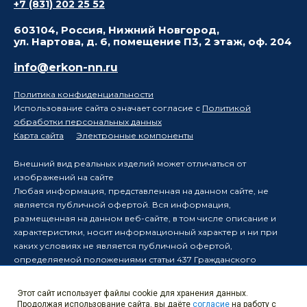
+7 (831) 202 25 52
603104, Россия, Нижний Новгород,
ул. Нартова, д. 6, помещение П3, 2 этаж, оф. 204
info@erkon-nn.ru
Политика конфиденциальности
Использование сайта означает согласие с
Политикой
обработки персональных данных
Карта сайта
Электронные компоненты
Внешний вид реальных изделий может отличаться от
изображений на сайте
Любая информация, представленная на данном сайте, не
является публичной офертой. Вся информация,
размещенная на данном веб-сайте, в том числе описание и
характеристики, носит информационный характер и ни при
каких условиях не является публичной офертой,
определяемой положениями статьи 437 Гражданского
кодекса Российской Федерации.
Производитель оставляет за собой право в одностороннем
Этот сайт использует файлы cookie для хранения данных.
порядке вносить изменения в информацию, размещенную на
Продолжая использование сайта, вы даёте
согласие
на работу с