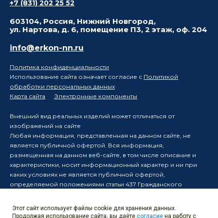
+7 (831) 202 25 52
603104, Россия, Нижний Новгород,
ул. Нартова, д. 6, помещение П3, 2 этаж, оф. 204
info@erkon-nn.ru
Политика конфиденциальности
Использование сайта означает согласие с
Политикой
обработки персональных данных
Карта сайта
Электронные компоненты
Внешний вид реальных изделий может отличаться от
изображений на сайте
Любая информация, представленная на данном сайте, не
является публичной офертой. Вся информация,
размещенная на данном веб-сайте, в том числе описание и
характеристики, носит информационный характер и ни при
каких условиях не является публичной офертой,
определяемой положениями статьи 437 Гражданского
кодекса Российской Федерации.
Производитель оставляет за собой право в одностороннем
Этот сайт использует файлы cookie для хранения данных.
порядке вносить изменения в информацию, размещенную на
Продолжая использование сайта, вы даёте
согласие
на работу с