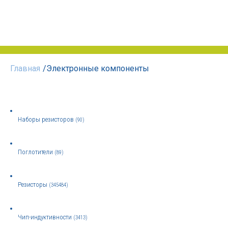
Главная
/
Электронные компоненты
Наборы резисторов
(90)
Поглотители
(89)
Резисторы
(345484)
Чип-индуктивности
(3413)