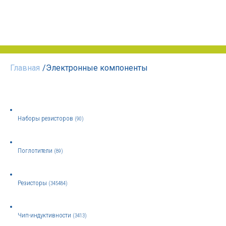
Главная
/
Электронные компоненты
Наборы резисторов
(90)
Поглотители
(89)
Резисторы
(345484)
Чип-индуктивности
(3413)