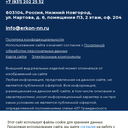
+7 (831) 202 25 52
603104, Россия, Нижний Новгород,
ул. Нартова, д. 6, помещение П3, 2 этаж, оф. 204
info@erkon-nn.ru
Политика конфиденциальности
Использование сайта означает согласие с
Политикой
обработки персональных данных
Карта сайта
Электронные компоненты
Внешний вид реальных изделий может отличаться от
изображений на сайте
Любая информация, представленная на данном сайте, не
является публичной офертой. Вся информация,
размещенная на данном веб-сайте, в том числе описание и
характеристики, носит информационный характер и ни при
каких условиях не является публичной офертой,
определяемой положениями статьи 437 Гражданского
кодекса Российской Федерации.
Производитель оставляет за собой право в одностороннем
Этот сайт использует файлы cookie для хранения данных.
порядке вносить изменения в информацию, размещенную на
Продолжая использование сайта, вы даёте
согласие
на работу с