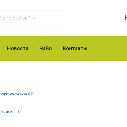
Новости
ЧаВо
Контакты
боры резисторов
(90)
глотители
(89)