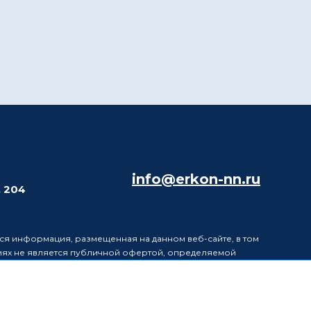
info@erkon-nn.ru
. 204
ся информация, размещенная на данном веб-сайте, в том
виях не является публичной офертой, определяемой
в информацию, размещенную на данном веб-сайте, без