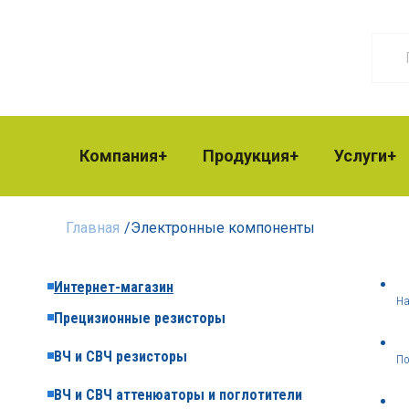
Компания
Продукция
Услуги
Главная
/
Электронные компоненты
Интернет-магазин
На
Прецизионные резисторы
ВЧ и СВЧ резисторы
По
ВЧ и СВЧ аттенюаторы и поглотители