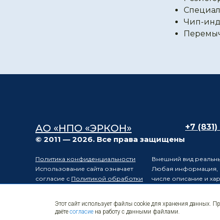
Специал
Чип-инд
Перемы
АО «НПО «ЭРКОН»
+7 (831)
© 2011 — 2026. Все права защищены
Политика конфиденциальности
Внешний вид реальны
Использование сайта означает
Любая информация, п
согласие с
Политикой обработки
числе описание и ха
персональных данных
положениями статьи 
Карта сайта
Электронные
Производитель остав
Этот сайт использует файлы cookie для хранения данных. П
компоненты
уведомления третьих 
даёте
согласие
на работу с данными файлами.