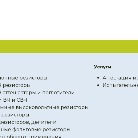
Услуги
онные резисторы
Аттестация и
Ч резисторы
Испытательн
Ч аттенюаторы и поглотители
и ВЧ и СВЧ
мные высоковольтные резисторы
резисторы
резисторов, делители
ные фольговые резисторы
ры общего применения