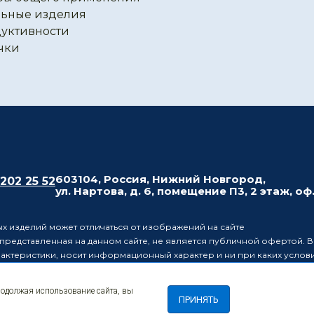
ьные изделия
уктивности
чки
603104, Россия, Нижний Новгород,
 202 25 52
ул. Нартова, д. 6, помещение П3, 2 этаж, оф
х изделий может отличаться от изображений на сайте
редставленная на данном сайте, не является публичной офертой. В
рактеристики, носит информационный характер и ни при каких усло
437 Гражданского кодекса Российской Федерации.
ляет за собой право в одностороннем порядке вносить изменения 
родолжая использование сайта, вы
лиц о таких изменениях.
ПРИНЯТЬ