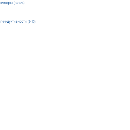
зисторы
(345484)
п-индуктивности
(3413)