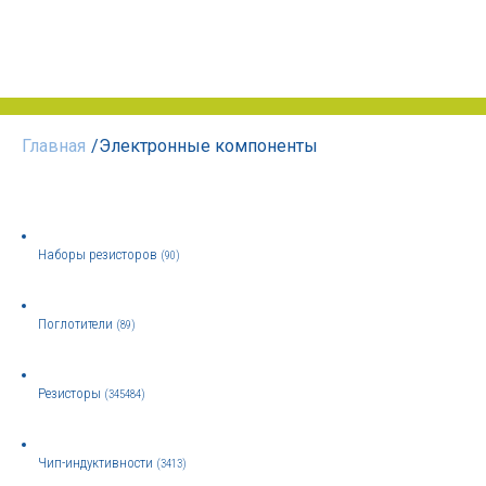
Главная
/
Электронные компоненты
Наборы резисторов
(90)
Поглотители
(89)
Резисторы
(345484)
Чип-индуктивности
(3413)