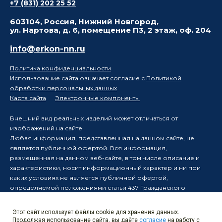
+7 (831) 202 25 52
603104, Россия, Нижний Новгород,
ул. Нартова, д. 6, помещение П3, 2 этаж, оф. 204
info@erkon-nn.ru
Политика конфиденциальности
Использование сайта означает согласие с
Политикой
обработки персональных данных
Карта сайта
Электронные компоненты
Внешний вид реальных изделий может отличаться от
изображений на сайте
Любая информация, представленная на данном сайте, не
является публичной офертой. Вся информация,
размещенная на данном веб-сайте, в том числе описание и
характеристики, носит информационный характер и ни при
каких условиях не является публичной офертой,
определяемой положениями статьи 437 Гражданского
кодекса Российской Федерации.
Производитель оставляет за собой право в одностороннем
Этот сайт использует файлы cookie для хранения данных.
порядке вносить изменения в информацию, размещенную на
Продолжая использование сайта, вы даёте
согласие
на работу с