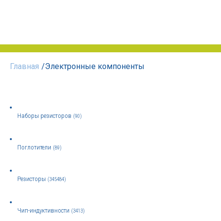
Главная
/
Электронные компоненты
Наборы резисторов
(90)
Поглотители
(89)
Резисторы
(345484)
Чип-индуктивности
(3413)