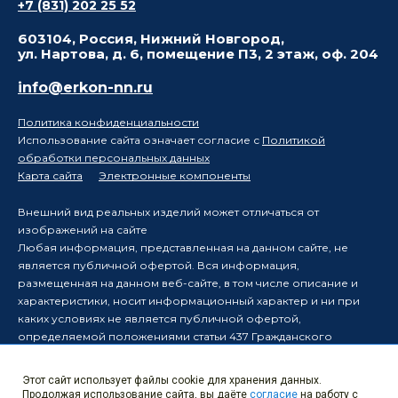
+7 (831) 202 25 52
603104, Россия, Нижний Новгород,
ул. Нартова, д. 6, помещение П3, 2 этаж, оф. 204
info@erkon-nn.ru
Политика конфиденциальности
Использование сайта означает согласие с
Политикой
обработки персональных данных
Карта сайта
Электронные компоненты
Внешний вид реальных изделий может отличаться от
изображений на сайте
Любая информация, представленная на данном сайте, не
является публичной офертой. Вся информация,
размещенная на данном веб-сайте, в том числе описание и
характеристики, носит информационный характер и ни при
каких условиях не является публичной офертой,
определяемой положениями статьи 437 Гражданского
кодекса Российской Федерации.
Производитель оставляет за собой право в одностороннем
Этот сайт использует файлы cookie для хранения данных.
порядке вносить изменения в информацию, размещенную на
Продолжая использование сайта, вы даёте
согласие
на работу с