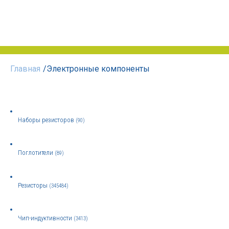
Главная
/
Электронные компоненты
Наборы резисторов
(90)
Поглотители
(89)
Резисторы
(345484)
Чип-индуктивности
(3413)