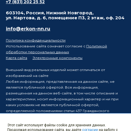
+7 (831) 202 25 52
603104, Россия, Нижний Новгород,
ул. Нартова, д. 6, помещение П3, 2 этаж, оф. 204
info@erkon-nn.ru
Политика конфиденциальности
Использование сайта означает согласие с
Политикой
обработки персональных данных
Карта сайта
Электронные компоненты
Внешний вид реальных изделий может отличаться от
изображений на сайте
Любая информация, представленная на данном сайте, не
является публичной офертой. Вся информация,
размещенная на данном веб-сайте, в том числе описание и
характеристики, носит информационный характер и ни при
каких условиях не является публичной офертой,
определяемой положениями статьи 437 Гражданского
кодекса Российской Федерации.
Производитель оставляет за собой право в одностороннем
Этот сайт использует файлы cookie для хранения данных.
порядке вносить изменения в информацию, размещенную на
Продолжая использование сайта, вы даёте
согласие
на работу с