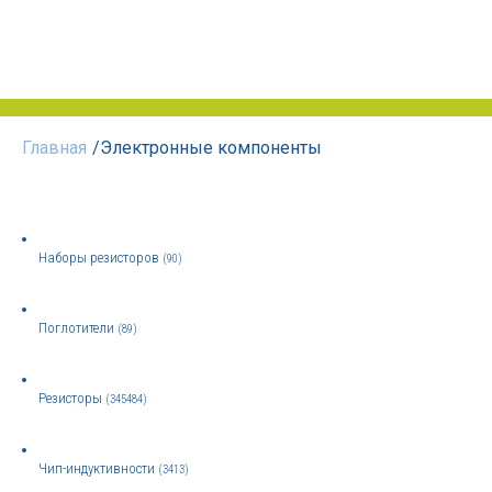
Главная
/
Электронные компоненты
Наборы резисторов
(90)
Поглотители
(89)
Резисторы
(345484)
Чип-индуктивности
(3413)