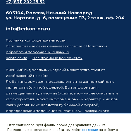
+7 (831) 202 25 52
603104, Россия, Нижний Новгород,
ул. Нартова, д. 6, помещение П3, 2 этаж, оф. 204
info@erkon-nn.ru
Политика конфиденциальности
Использование сайта означает согласие с
Политикой
обработки персональных данных
Карта сайта
Электронные компоненты
Внешний вид реальных изделий может отличаться от
изображений на сайте
Любая информация, представленная на данном сайте, не
является публичной офертой. Вся информация,
размещенная на данном веб-сайте, в том числе описание и
характеристики, носит информационный характер и ни при
каких условиях не является публичной офертой,
определяемой положениями статьи 437 Гражданского
кодекса Российской Федерации.
Производитель оставляет за собой право в одностороннем
Этот сайт использует файлы cookie для хранения данных.
порядке вносить изменения в информацию, размещенную на
Продолжая использование сайта, вы даёте
согласие
на работу с