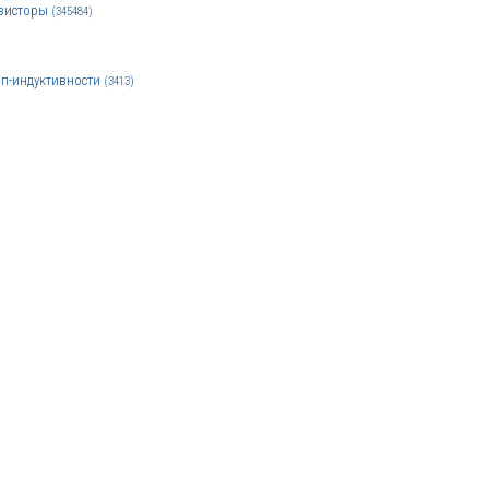
зисторы
(345484)
п-индуктивности
(3413)