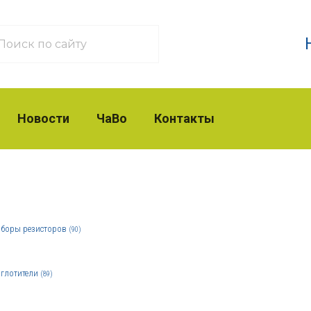
Новости
ЧаВо
Контакты
боры резисторов
(90)
глотители
(89)