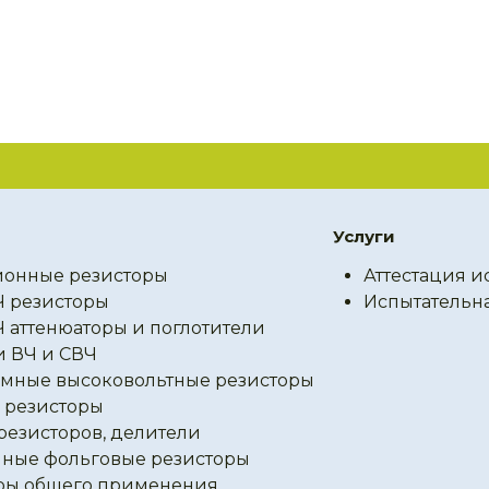
Услуги
онные резисторы
Аттестация и
Ч резисторы
Испытательн
Ч аттенюаторы и поглотители
и ВЧ и СВЧ
мные высоковольтные резисторы
резисторы
резисторов, делители
ные фольговые резисторы
ры общего применения