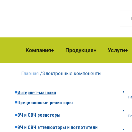
Компания
Продукция
Услуги
Главная
/
Электронные компоненты
Интернет-магазин
На
Прецизионные резисторы
ВЧ и СВЧ резисторы
По
ВЧ и СВЧ аттенюаторы и поглотители