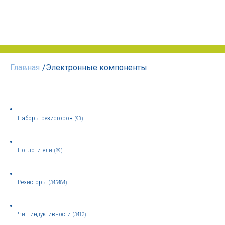
Главная
/
Электронные компоненты
Наборы резисторов
(90)
Поглотители
(89)
Резисторы
(345484)
Чип-индуктивности
(3413)