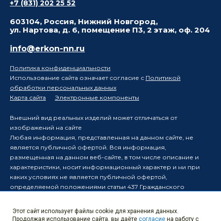
+7 (831) 202 25 52
603104, Россия, Нижний Новгород,
ул. Нартова, д. 6, помещение П3, 2 этаж, оф. 204
info@erkon-nn.ru
Политика конфиденциальности
Использование сайта означает согласие с
Политикой
обработки персональных данных
Карта сайта
Электронные компоненты
Внешний вид реальных изделий может отличаться от
изображений на сайте
Любая информация, представленная на данном сайте, не
является публичной офертой. Вся информация,
размещенная на данном веб-сайте, в том числе описание и
характеристики, носит информационный характер и ни при
каких условиях не является публичной офертой,
определяемой положениями статьи 437 Гражданского
кодекса Российской Федерации.
Производитель оставляет за собой право в одностороннем
Этот сайт использует файлы cookie для хранения данных.
порядке вносить изменения в информацию, размещенную на
Продолжая использование сайта, вы даёте
согласие
на работу с