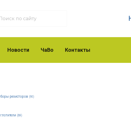
Новости
ЧаВо
Контакты
боры резисторов
(90)
глотители
(89)