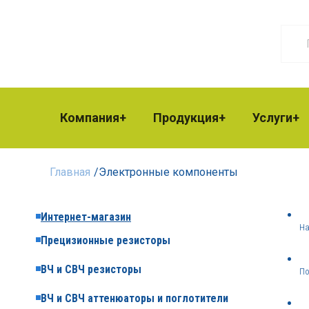
Компания
Продукция
Услуги
Главная
/
Электронные компоненты
Интернет-магазин
На
Прецизионные резисторы
ВЧ и СВЧ резисторы
По
ВЧ и СВЧ аттенюаторы и поглотители