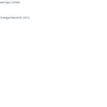
зисторы
(345484)
п-индуктивности
(3413)