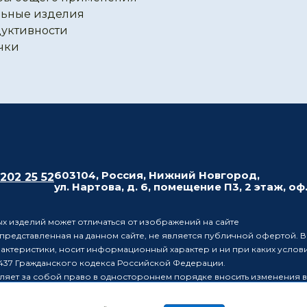
ьные изделия
уктивности
чки
603104, Россия, Нижний Новгород,
 202 25 52
ул. Нартова, д. 6, помещение П3, 2 этаж, оф
х изделий может отличаться от изображений на сайте
редставленная на данном сайте, не является публичной офертой. В
рактеристики, носит информационный характер и ни при каких усло
437 Гражданского кодекса Российской Федерации.
ляет за собой право в одностороннем порядке вносить изменения 
лиц о таких изменениях.