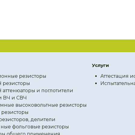
Услуги
онные резисторы
Аттестация и
Ч резисторы
Испытательн
Ч аттенюаторы и поглотители
и ВЧ и СВЧ
мные высоковольтные резисторы
резисторы
резисторов, делители
ные фольговые резисторы
ры общего применения