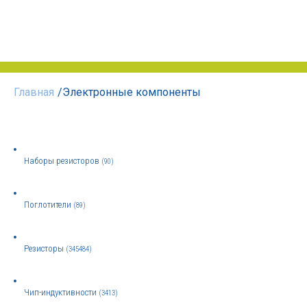
Главная
/
Электронные компоненты
Наборы резисторов
(90)
Поглотители
(89)
Резисторы
(345484)
Чип-индуктивности
(3413)