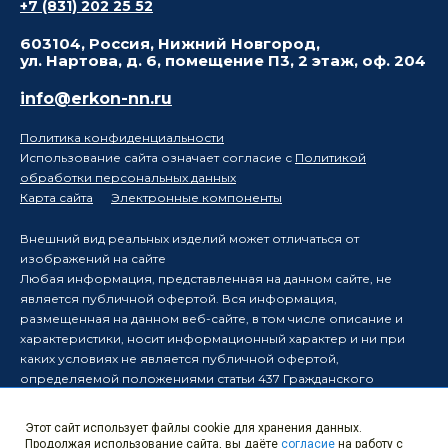
+7 (831) 202 25 52
603104, Россия, Нижний Новгород,
ул. Нартова, д. 6, помещение П3, 2 этаж, оф. 204
info@erkon-nn.ru
Политика конфиденциальности
Использование сайта означает согласие с
Политикой
обработки персональных данных
Карта сайта
Электронные компоненты
Внешний вид реальных изделий может отличаться от
изображений на сайте
Любая информация, представленная на данном сайте, не
является публичной офертой. Вся информация,
размещенная на данном веб-сайте, в том числе описание и
характеристики, носит информационный характер и ни при
каких условиях не является публичной офертой,
определяемой положениями статьи 437 Гражданского
кодекса Российской Федерации.
Производитель оставляет за собой право в одностороннем
Этот сайт использует файлы cookie для хранения данных.
порядке вносить изменения в информацию, размещенную на
Продолжая использование сайта, вы даёте
согласие
на работу с