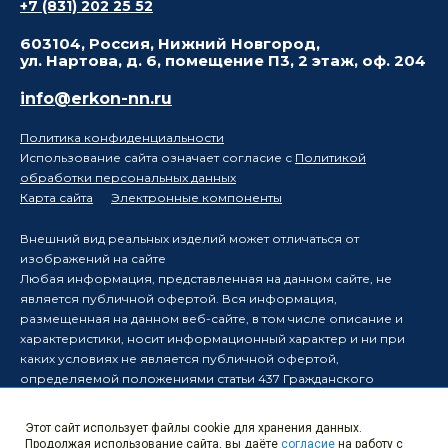
+7 (831) 202 25 52
603104, Россия, Нижний Новгород,
ул. Нартова, д. 6, помещение П3, 2 этаж, оф. 204
info@erkon-nn.ru
Политика конфиденциальности
Использование сайта означает согласие с
Политикой
обработки персональных данных
Карта сайта
Электронные компоненты
Внешний вид реальных изделий может отличаться от
изображений на сайте
Любая информация, представленная на данном сайте, не
является публичной офертой. Вся информация,
размещенная на данном веб-сайте, в том числе описание и
характеристики, носит информационный характер и ни при
каких условиях не является публичной офертой,
определяемой положениями статьи 437 Гражданского
кодекса Российской Федерации.
Производитель оставляет за собой право в одностороннем
Этот сайт использует файлы cookie для хранения данных.
порядке вносить изменения в информацию, размещенную на
Продолжая использование сайта, вы даёте
согласие
на работу с