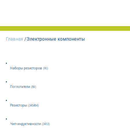
Главная
/
Электронные компоненты
Наборы резисторов
(90)
Поглотители
(89)
Резисторы
(345484)
Чип-индуктивности
(3413)