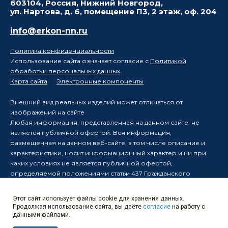
603104, Россия, Нижний Новгород,
ул. Нартова, д. 6, помещение П3, 2 этаж, оф. 204
info@erkon-nn.ru
Политика конфиденциальности
Использование сайта означает согласие с
Политикой
обработки персональных данных
Карта сайта
Электронные компоненты
Внешний вид реальных изделий может отличаться от
изображений на сайте
Любая информация, представленная на данном сайте, не
является публичной офертой. Вся информация,
размещенная на данном веб-сайте, в том числе описание и
характеристики, носит информационный характер и ни при
каких условиях не является публичной офертой,
определяемой положениями статьи 437 Гражданского
кодекса Российской Федерации.
Производитель оставляет за собой право в одностороннем
Этот сайт использует файлы cookie для хранения данных.
порядке вносить изменения в информацию, размещенную на
Продолжая использование сайта, вы даёте
согласие
на работу с
данном веб-сайте, без уведомления третьих лиц о таких
данными файлами.
изменениях.